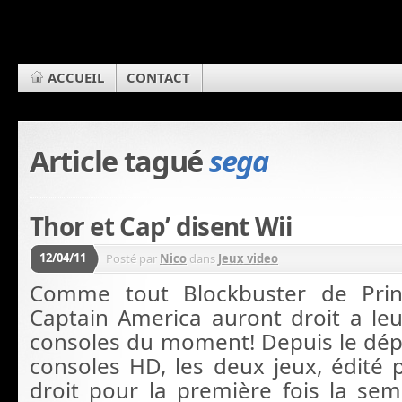
ACCUEIL
CONTACT
Article tagué
sega
Thor et Cap’ disent Wii
12/04/11
Posté par
Nico
dans
Jeux video
Comme tout Blockbuster de Prin
Captain America auront droit a leu
consoles du moment! Depuis le dép
consoles HD, les deux jeux, édité 
droit pour la première fois la sem