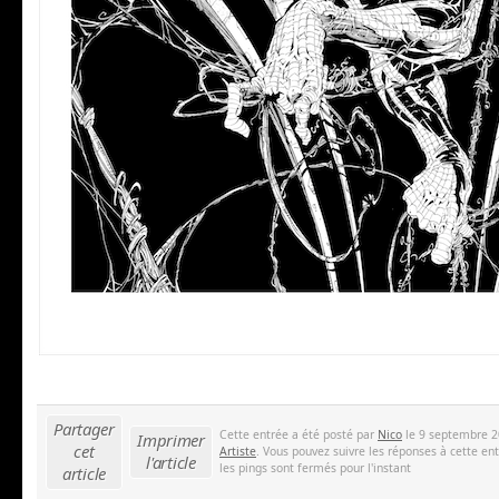
Partager
Cette entrée a été posté par
Nico
le 9 septembre 2
Imprimer
cet
Artiste
. Vous pouvez suivre les réponses à cette en
l'article
les pings sont fermés pour l'instant
article