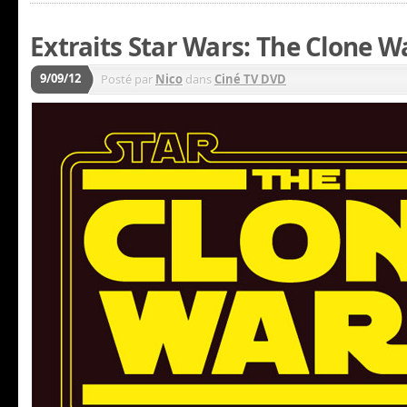
Extraits Star Wars: The Clone W
9/09/12
Posté par
Nico
dans
Ciné TV DVD