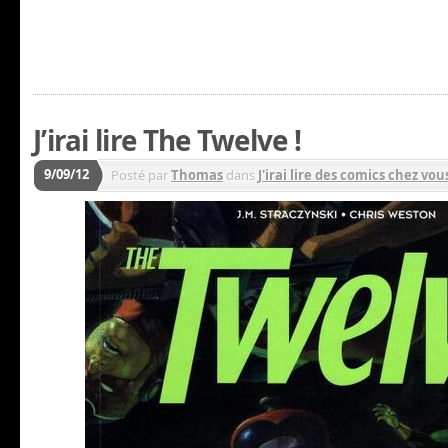
J’irai lire The Twelve !
9/09/12
Posté par
Thomas
dans
J'irai lire des comics chez vous