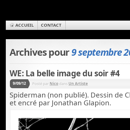
ACCUEIL
CONTACT
Archives pour
9 septembre 2
WE: La belle image du soir #4
9/09/12
Posté par
Nico
dans
Un Artiste
Spiderman (non publié). Dessin de C
et encré par Jonathan Glapion.