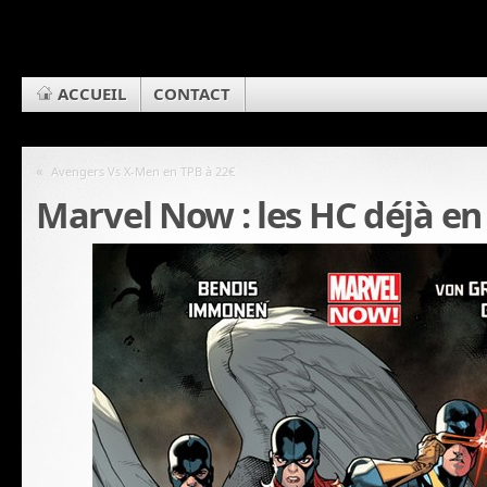
ACCUEIL
CONTACT
«
Avengers Vs X-Men en TPB à 22€
Marvel Now : les HC déjà en