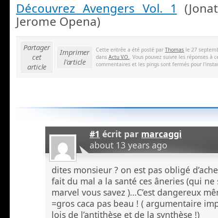
Découvrez Avengers Vol. 1
(Jona
Jerome Opena)
Partager
Cette entrée a été posté par
Thomas
le 27 septemb
Imprimer
cet
dans
Actu V.O.
. Vous pouvez suivre les réponses à c
l'article
commentaires et les pings sont fermés pour l'insta
article
#1
écrit par
marcaggi
about 13 years ago
dites monsieur ? on est pas obligé d’ach
fait du mal a la santé ces âneries (qui ne 
marvel vous savez )…C’est dangereux m
=gros caca pas beau ! ( argumentaire imp
lois de l’antithèse et de la synthèse !)