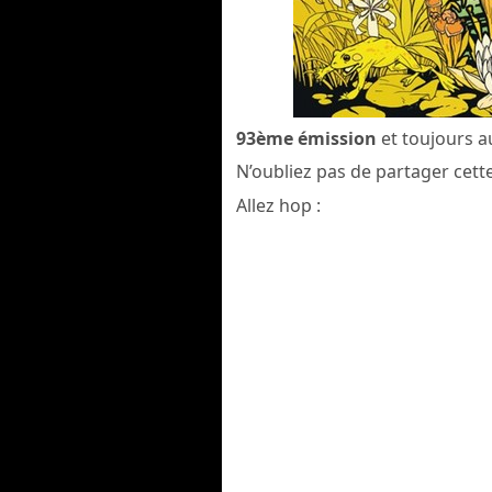
93ème émission
et toujours au
N’oubliez pas de partager cette
Allez hop :