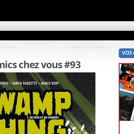
»
ars Saison
« The Goon » au cinéma?
VOS
comics chez vous #93