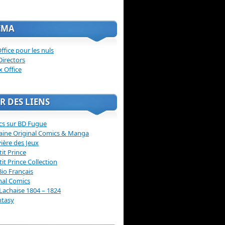
ÉMA
ffice pour les nuls
Directors
x Office
R DES LIENS
cs sur BD Fugue
aine Original Comics & Manga
vière des Jeux
tit Prince
tit Prince Collection
Bio Français
nal Comics
Lachaise 1804 – 1824
ntasy