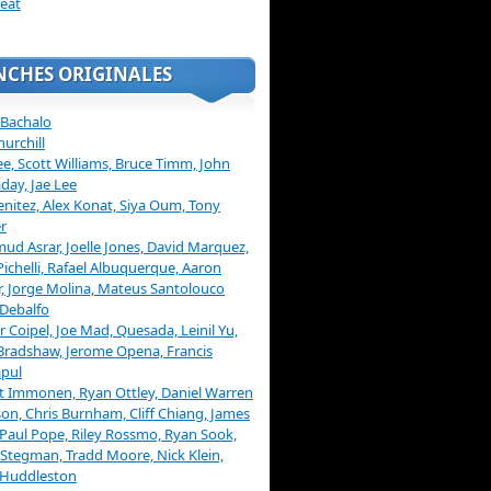
eat
NCHES ORIGINALES
 Bachalo
hurchill
ee, Scott Williams, Bruce Timm, John
day, Jae Lee
enitez, Alex Konat, Siya Oum, Tony
r
d Asrar, Joelle Jones, David Marquez,
Pichelli, Rafael Albuquerque, Aaron
, Jorge Molina, Mateus Santolouco
Debalfo
er Coipel, Joe Mad, Quesada, Leinil Yu,
Bradshaw, Jerome Opena, Francis
pul
t Immonen, Ryan Ottley, Daniel Warren
on, Chris Burnham, Cliff Chiang, James
 Paul Pope, Riley Rossmo, Ryan Sook,
Stegman, Tradd Moore, Nick Klein,
 Huddleston