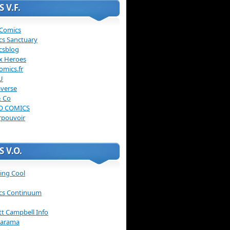
 V.F.
 Comics
cs Sanctuary
csblog
x Heroes
omics.fr
U
verse
& Co
O COMICS
rpouvoir
 V.O.
ing Cool
cs Continuum
ott Campbell Info
arama