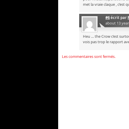
met la vraie claque , c’e
#6
écrit par
about 13 yea
Heu … the Crow c’est surt
vois pas trop le rapport av
Les commentaires sont fermés.