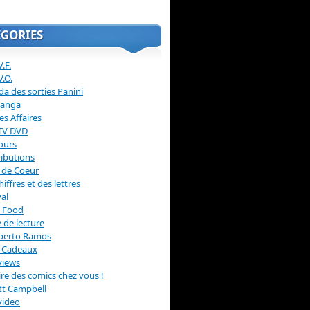
ÉGORIES
.F.
V.O.
a des sorties Panini
anga
s Affaires
 TV DVD
ours
ibutions
 de Coeur
hiffres et des lettres
val
 Food
 de lecture
erto Ramos
s Cadeaux
views
 lire des comics chez vous !
ott Campbell
video