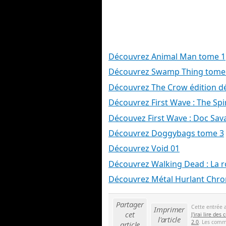
Découvrez Animal Man tome 1
Découvrez Swamp Thing tome
Découvrez The Crow édition dé
Découvrez First Wave : The Spir
Découvez First Wave : Doc Sav
Découvrez Doggybags tome 3
Découvrez Void 01
Découvrez Walking Dead : La 
Découvrez Métal Hurlant Chro
Partager
Cette entrée 
Imprimer
cet
J'irai lire des
l'article
2.0
. Les comme
article