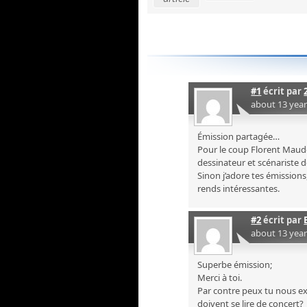
#1
écrit par
about 13 yea
Émission partagée…
Pour le coup Florent Maudo
dessinateur et scénariste 
Sinon j’adore tes émissions,
rends intéressantes.
#2
écrit par
about 13 yea
Superbe émission;
Merci à toi.
Par contre peux tu nous e
doivent se lire de concert?