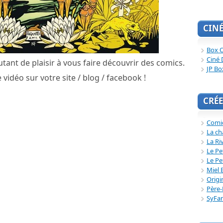
CIN
Box O
Ciné 
tant de plaisir à vous faire découvrir des comics.
JP Bo
 vidéo sur votre site / blog / facebook !
CRÉE
Comi
La ch
La Ri
Le Pe
Le Pe
Miel 
Origi
Père-
SyFa