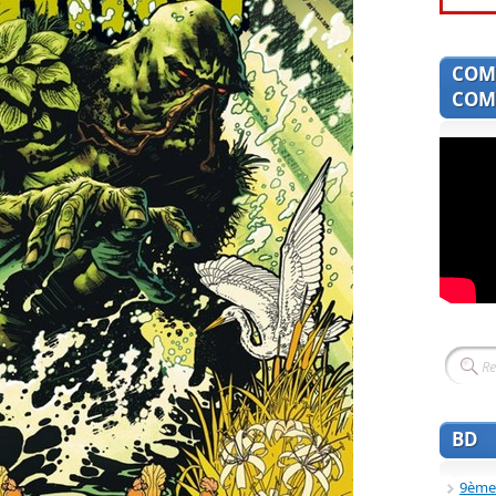
COM
COMI
BD
9ème