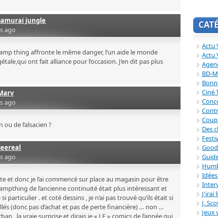
samurai jungle
CAT
rs ago
Actu V
mp thing affronte le même danger, l’un aide le monde
Actu 
tale,qui ont fait alliance pour l’occasion. J’en dit pas plus
Agend
BD-M
Bonne
Ciné
Marv
Conc
rs ago
Contr
Coup
n ou de l’alsacien ?
Des c
Festi
seereal
Good
rs ago
Guide
Humb
Idée
ute et donc je l’ai commencé sur place au magasin pour être
Inter
wampthing de l’ancienne continuité était plus intéressant et
J'irai
 particulier . et coté dessins , je n’ai pas trouvé qu’ils était si
J. Sc
illés (donc pas d’achat et pas de perte financière) … non …
Jeux 
ban , la vraie surprise et dirais je « LE » comics de l’année qui