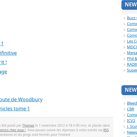
NEWS
Buzz
Comi
Comi
Comi
Les C
 1
MDC
finitive
Mega
Phil 
it !
RADI
Supe
age
NEWS
route de Woodbury
Bleed
nicles tome 1
CBR
Comi
ICV2
a été posté par
Thomas
le 1 novembre 2012 à 18 h 00 min, et placée dans
J. Sc
 comics chez vous !
. Vous pouvez suivre les réponses à cette entrée via
RSS
News
ntaires et les pings sont fermés pour l'instant