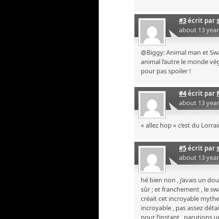
#3
écrit par
about 13 yea
@Biggy: Animal man et Swa
animal l’autre le monde végé
pour pas spoiler !
#4
écrit par
about 13 yea
« allez hop » c’est du Lorrai
#5
écrit par
about 13 yea
hé bien non , j’avais un do
sûr ; et franchement , le s
créait cet incroyable mythe si
incroyable , pas assez déta
pour l’instant , parutions ur