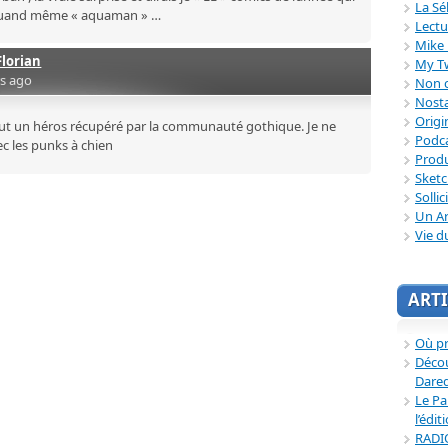
La Sé
st quand même « aquaman » …
Lectu
Mike 
Florian
My T
rs ago
Non c
Nosta
Origi
out un héros récupéré par la communauté gothique. Je ne
Podc
ec les punks à chien
Produ
Sket
Sollic
Un Ar
Vie d
ARTI
Où p
Décou
Dared
Le Pa
l’édit
RADI