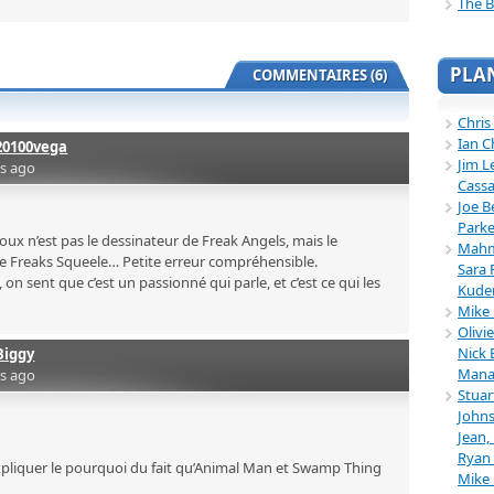
The B
PLA
COMMENTAIRES (6)
Chris
Ian C
20100vega
Jim L
rs ago
Cassa
Joe B
Parke
ux n’est pas le dessinateur de Freak Angels, mais le
Mahmu
de Freaks Squeele… Petite erreur compréhensible.
Sara 
 on sent que c’est un passionné qui parle, et c’est ce qui les
Kuder
Mike 
Olivi
Nick 
Biggy
Mana
rs ago
Stuar
Johns
Jean,
Ryan 
xpliquer le pourquoi du fait qu’Animal Man et Swamp Thing
Mike