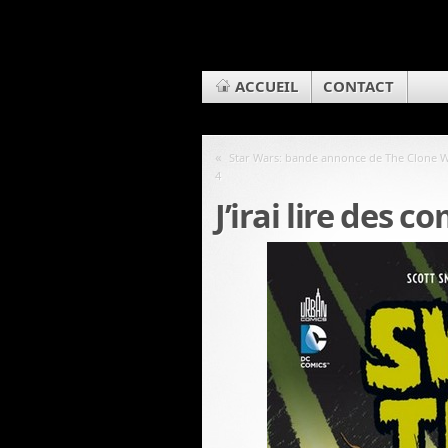
ACCUEIL
CONTACT
«
Star Wars: bande annonce de The Clone W
4
J’irai lire des 