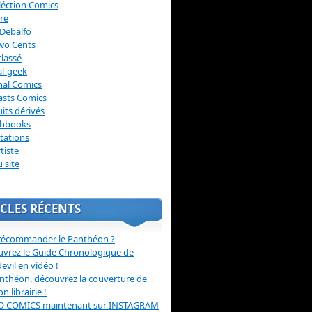
léction Comics
re
Debalfo
wo Cents
lassé
l-geek
nal Comics
asts Comics
its dérivés
chbooks
itations
tiste
u site
CLES RÉCENTS
récommander le Panthéon ?
vrez le Guide Chronologique de
evil en vidéo !
nthéon, découvrez la couverture de
ion librairie !
O COMICS maintenant sur INSTAGRAM