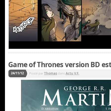
Game of Thrones version BD est 
24/11/12
Posté par
Thomas
dans
Actu V.F.