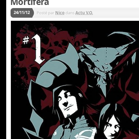
Mortifera
24/11/12
Posté par
Nico
dans
Actu V.O.