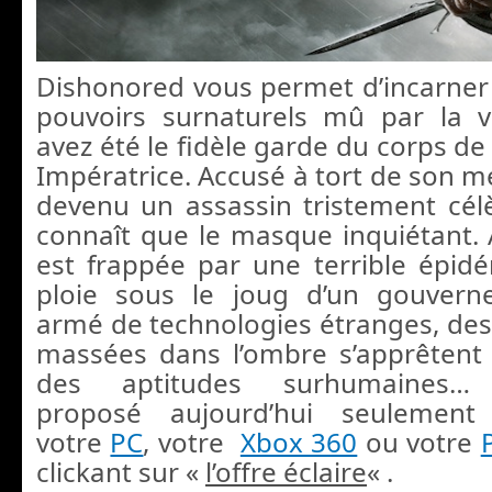
Dishonored vous permet d’incarner
pouvoirs surnaturels mû par la 
avez été le fidèle garde du corps de 
Impératrice. Accusé à tort de son m
devenu un assassin tristement cé
connaît que le masque inquiétant. A
est frappée par une terrible épid
ploie sous le joug d’un gouvern
armé de technologies étranges, des
massées dans l’ombre s’apprêtent
des aptitudes surhumaines
proposé aujourd’hui seulemen
votre
PC
, votre
Xbox 360
ou votre
clickant sur «
l’offre éclaire
« .