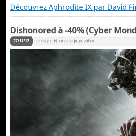
Découvrez Aphrodite IX par David F
Dishonored à -40% (Cyber Mon
27/11/12
Posté par
Nico
dans
Jeux video