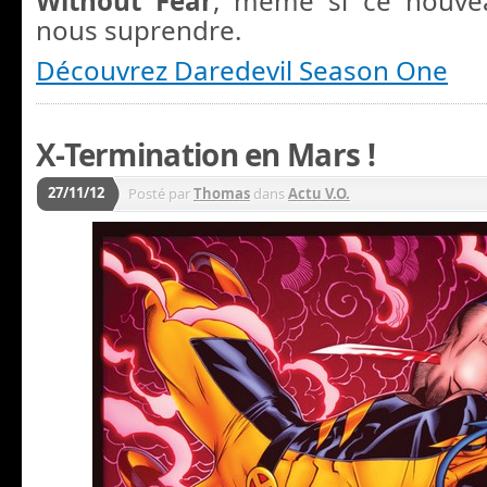
Without Fear
, même si ce nouve
nous suprendre.
Découvrez Daredevil Season One
X-Termination en Mars !
27/11/12
Posté par
Thomas
dans
Actu V.O.