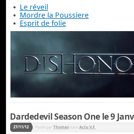
Le réveil
Mordre la Poussiere
Esprit de folie
Dardedevil Season One le 9 Janv
27/11/12
Posté par
Thomas
dans
Actu V.F.