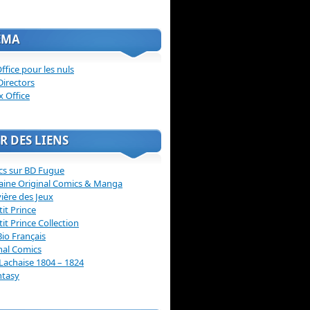
ÉMA
ffice pour les nuls
Directors
x Office
R DES LIENS
cs sur BD Fugue
aine Original Comics & Manga
vière des Jeux
tit Prince
tit Prince Collection
Bio Français
nal Comics
Lachaise 1804 – 1824
ntasy