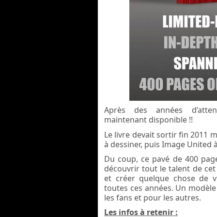
Après des années d’atte
maintenant disponible !!
Le livre devait sortir fin 2011
à dessiner, puis Image United à 
Du coup, ce pavé de 400 page
découvrir tout le talent de ce
et créer quelque chose de v
toutes ces années. Un modèle 
les fans et pour les autres.
Les infos à retenir :