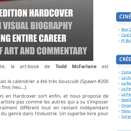
CIN
Box O
Ciné 
JP Bo
CRÉE
nte, le art-book de
Todd McFarlane
est
Comi
La ch
 mais le calendrier a été très bousculé (Spawn #200
La Ri
finir, heu…).
Le Pe
Le Pe
s en Hardcover sort enfin, et nous propose de
Miel 
t artiste pas comme les autres qui a su s’imposer
Origi
raiment différent tout en restant indépendant
Père-
du genre dans l’industrie. Un superbe livre pour
SyFa