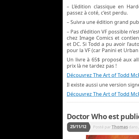
– L’édition classique en Har
passez à coté, c’est perdu.
– Suivra une édition grand publ
– Pas d’édition VF possible n’es
chez Image Comics et contie
et DC. Si Todd a pu avoir l’aut
pour la VF (car Panini et Urban
Un livre à 65$ proposé aux al
prix là ne tardez pas !
Découvrez The Art of Todd Mc
Il existe aussi une version sig
Découvrez The Art of Todd Mc
Doctor Who est publi
25/11/12
Posté par
Thomas
dans