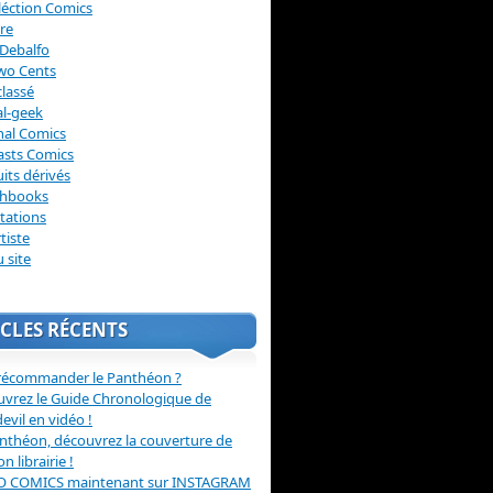
léction Comics
re
Debalfo
wo Cents
lassé
l-geek
nal Comics
asts Comics
its dérivés
chbooks
itations
tiste
u site
CLES RÉCENTS
récommander le Panthéon ?
vrez le Guide Chronologique de
evil en vidéo !
nthéon, découvrez la couverture de
ion librairie !
O COMICS maintenant sur INSTAGRAM