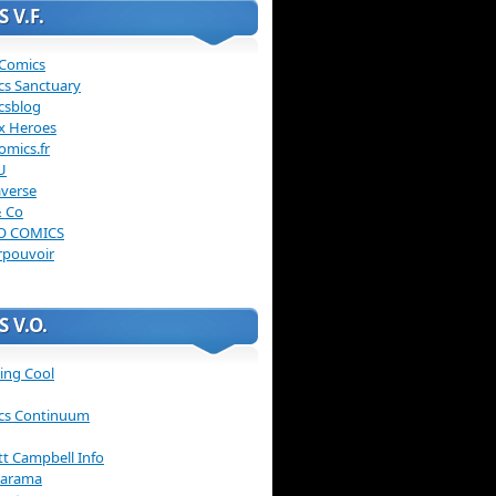
 V.F.
 Comics
cs Sanctuary
csblog
x Heroes
omics.fr
U
verse
& Co
O COMICS
rpouvoir
 V.O.
ing Cool
cs Continuum
ott Campbell Info
arama