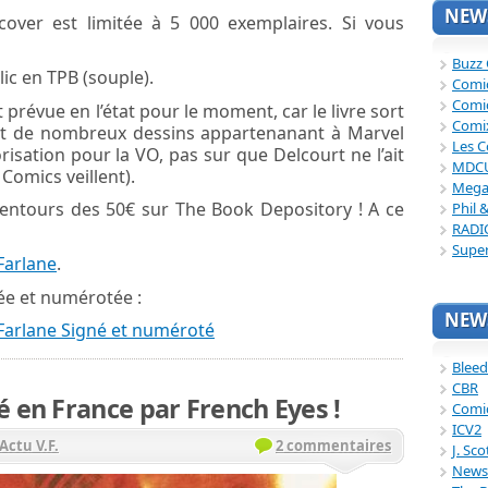
NEWS
dcover est limitée à 5 000 exemplaires. Si vous
Buzz
ic en TPB (souple).
Comi
Comi
t prévue en l’état pour le moment, car le livre sort
Comi
nt de nombreux dessins appartenanant à Marvel
Les C
orisation pour la VO, pas sur que Delcourt ne l’ait
MDC
 Comics veillent).
Mega
lentours des 50€ sur The Book Depository ! A ce
Phil 
RADI
Supe
Farlane
.
née et numérotée :
NEWS
Farlane Signé et numéroté
Bleed
CBR
é en France par French Eyes !
Comi
ICV2
Actu V.F.
2 commentaires
J. Sc
News