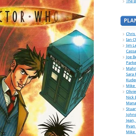
The B
PLA
Chris
Ian C
Jim L
Cassa
Joe B
Parke
Mahmu
Sara 
Kuder
Mike 
Olivi
Nick 
Mana
Stuar
Johns
Jean,
Ryan 
Mike