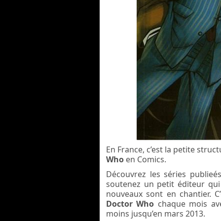
En France, c’est la petite struc
Who
en Comics.
Découvrez les séries publieé
soutenez un petit éditeur qu
nouveaux sont en chantier. C
Doctor Who
chaque mois ave
moins jusqu’en mars 2013.