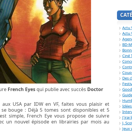
CAT
Actu V
Actu 
Agend
BD-M
Bonne
Ciné
Conc
Contr
Coup
Des c
Festi
ture
French Eyes
qui publie avec succès
Doctor
Good
Guide
Humb
s aux USA par IDW en VF, faites vous plaisir et
Idée
i se bouge : Déjà 5 tomes sont disponibles et 5
Inter
’est simple, French Eye vous propose de suivre
J'irai
c un nouvel épisode en librairies par mois au
J. Sc
Jeux 