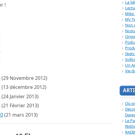
La Sé
r !
Lectu
Mike 
My T
1
Non c
Nosta
2
Origi
3
Podc
Produ
4
Sket
5
Sollic
Un Ar
Vie d
6
(29 Novembre 2012)
7
(13 décembre 2012)
ARTI
8
(24 Janvier 2013)
Où p
9
(21 Février 2013)
Décou
10
(21 mars 2013)
Dared
Le Pa
l’édit
RADI