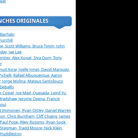
eat
NCHES ORIGINALES
 Bachalo
hurchill
ee, Scott Williams, Bruce Timm, John
day, Jae Lee
enitez, Alex Konat, Siya Oum, Tony
r
d Asrar, Joelle Jones, David Marquez,
Pichelli, Rafael Albuquerque, Aaron
, Jorge Molina, Mateus Santolouco
Debalfo
er Coipel, Joe Mad, Quesada, Leinil Yu,
Bradshaw, Jerome Opena, Francis
pul
t Immonen, Ryan Ottley, Daniel Warren
on, Chris Burnham, Cliff Chiang, James
 Paul Pope, Riley Rossmo, Ryan Sook,
Stegman, Tradd Moore, Nick Klein,
 Huddleston