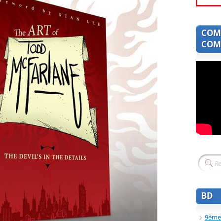
COM
COMI
BD
9ème