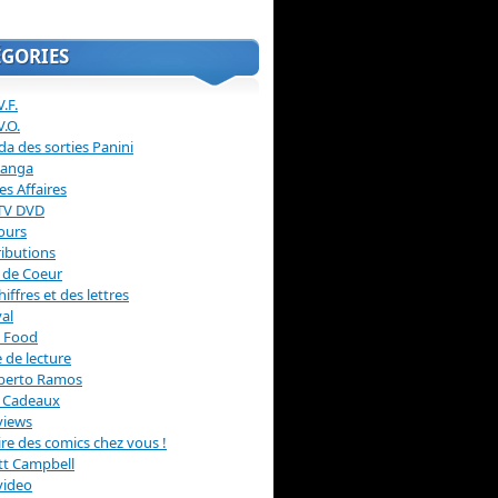
ÉGORIES
.F.
V.O.
a des sorties Panini
anga
s Affaires
 TV DVD
ours
ibutions
 de Coeur
hiffres et des lettres
val
 Food
 de lecture
erto Ramos
s Cadeaux
views
 lire des comics chez vous !
ott Campbell
video