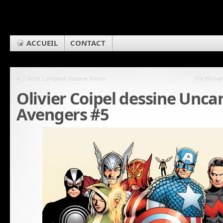
ACCUEIL
CONTACT
«
J. Scott Campbell dessine Totoro
The Wolver
Olivier Coipel dessine Unca
Avengers #5