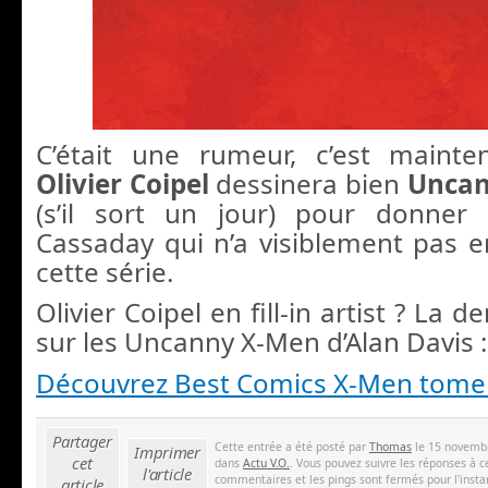
C’était une rumeur, c’est mainte
Olivier Coipel
dessinera bien
Uncan
(s’il sort un jour) pour donner 
Cassaday qui n’a visiblement pas e
cette série.
Olivier Coipel en fill-in artist ? La de
sur les Uncanny X-Men d’Alan Davis :
Découvrez Best Comics X-Men tome
Partager
Cette entrée a été posté par
Thomas
le 15 novembr
Imprimer
cet
dans
Actu V.O.
. Vous pouvez suivre les réponses à c
l'article
commentaires et les pings sont fermés pour l'insta
article