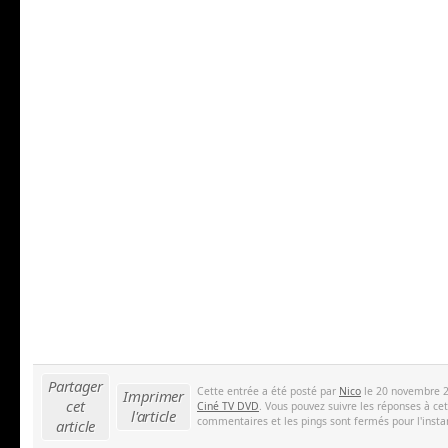
Partager
Cette entrée a été posté par
Nico
le 20 novembre 2
Imprimer
cet
Ciné TV DVD
. Vous pouvez suivre les réponses à ce
l'article
commentaires et les pings sont fermés pour l'insta
article