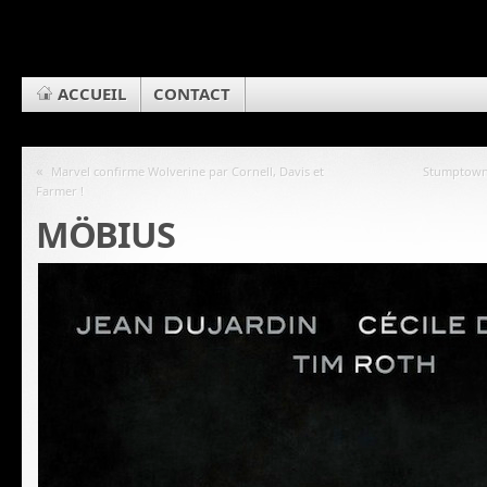
ACCUEIL
CONTACT
«
Marvel confirme Wolverine par Cornell, Davis et
Stumptown 
Farmer !
MÖBIUS