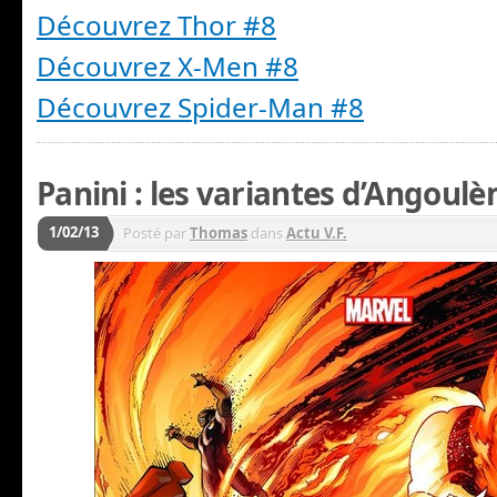
Découvrez Thor #8
Découvrez X-Men #8
Découvrez Spider-Man #8
Panini : les variantes d’Angoulè
1/02/13
Posté par
Thomas
dans
Actu V.F.