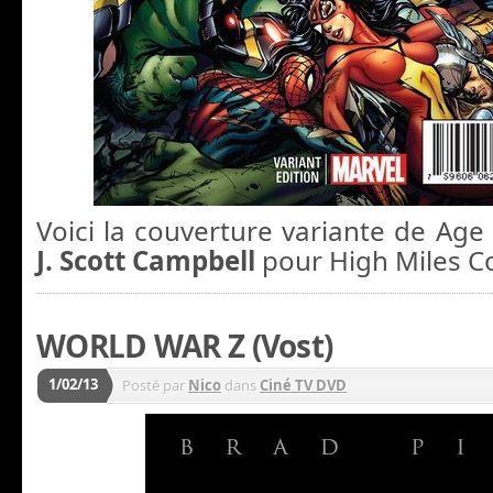
Voici la couverture variante de Age
J. Scott Campbell
pour High Miles C
WORLD WAR Z (Vost)
1/02/13
Posté par
Nico
dans
Ciné TV DVD