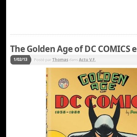
The Golden Age of DC COMICS es
1/02/13
Posté par
Thomas
dans
Actu V.F.