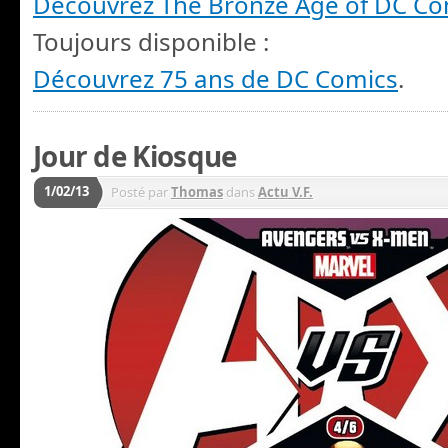
Découvrez The Bronze Age of DC Co
Toujours disponible :
Découvrez 75 ans de DC Comics
.
Jour de Kiosque
1/02/13
Posté par
Thomas
dans
Actu V.F.