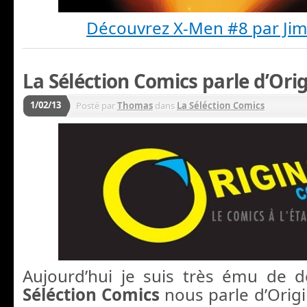
Découvrez X-Men #8 par Ji
La Séléction Comics parle d’Ori
1/02/13
Posté par
Thomas
dans
La Séléction Comics
Aujourd’hui je suis très ému de d
Séléction Comics
nous parle d’Orig