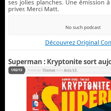
ses jolies planches. Une émission à
priver. Merci Matt.
Découvrez Original Co
Superman : Kryptonite sort aujo
1/02/13
Posté par
Thomas
dans
Actu V.F.