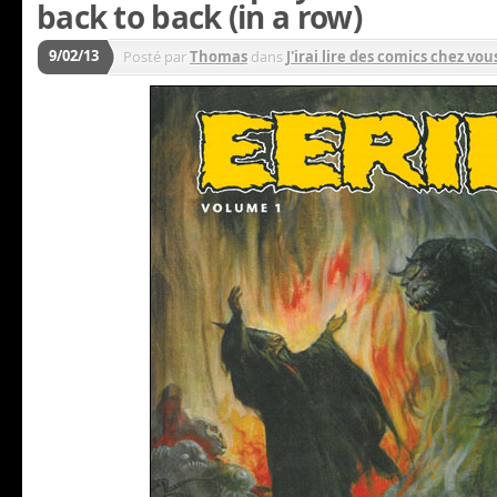
back to back (in a row)
9/02/13
Posté par
Thomas
dans
J'irai lire des comics chez vous