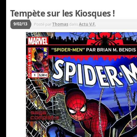
Tempète sur les Kiosques !
9/02/13
Posté par
Thomas
dans
Actu V.F.