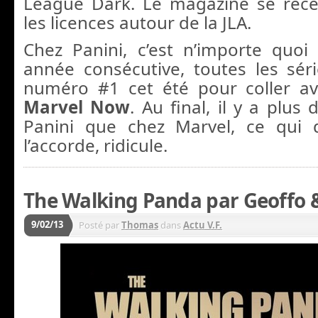
League Dark. Le magazine se rece
les licences autour de la JLA.
Chez Panini, c’est n’importe quo
année consécutive, toutes les sér
numéro #1 cet été pour coller ave
Marvel Now
. Au final, il y a plus
Panini que chez Marvel, ce qui d
l’accorde, ridicule.
The Walking Panda par Geoffo 
9/02/13
Posté par
Thomas
dans
Actu V.F.