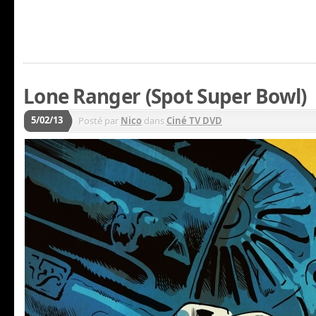
Lone Ranger (Spot Super Bowl)
5/02/13
Posté par
Nico
dans
Ciné TV DVD