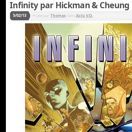
Infinity par Hickman & Cheung
5/02/13
Posté par
Thomas
dans
Actu V.O.