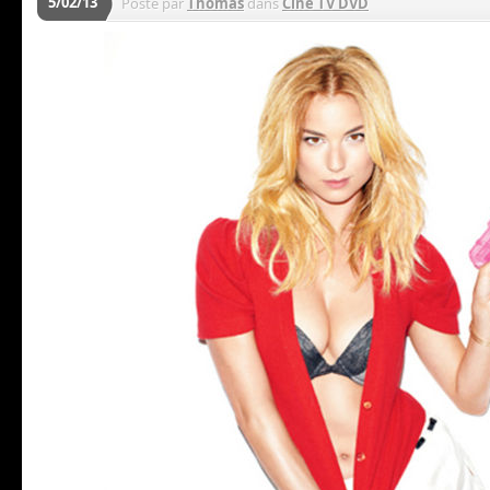
5/02/13
Posté par
Thomas
dans
Ciné TV DVD