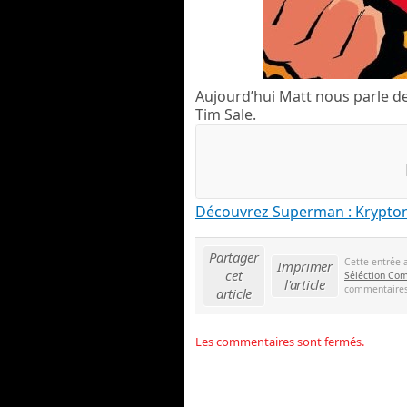
Aujourd’hui Matt nous parle d
Tim Sale.
Découvrez Superman : Krypton
Partager
Cette entrée 
Imprimer
cet
Séléction Com
l'article
commentaires 
article
Les commentaires sont fermés.