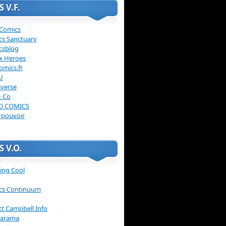
 V.F.
 Comics
cs Sanctuary
csblog
x Heroes
omics.fr
U
verse
& Co
O COMICS
rpouvoir
 V.O.
ing Cool
cs Continuum
ott Campbell Info
arama