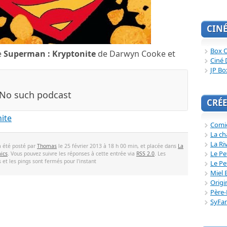
CIN
Box O
e
Superman : Kryptonite
de Darwyn Cooke et
Ciné 
JP Bo
CRÉE
ite
Comi
La ch
La Ri
a été posté par
Thomas
le 25 février 2013 à 18 h 00 min, et placée dans
La
Le Pe
ics
. Vous pouvez suivre les réponses à cette entrée via
RSS 2.0
. Les
et les pings sont fermés pour l'instant
Le Pe
Miel 
Origi
Père-
SyFa