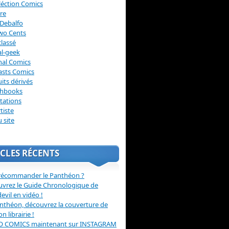
léction Comics
re
Debalfo
wo Cents
lassé
l-geek
nal Comics
asts Comics
its dérivés
chbooks
itations
tiste
u site
CLES RÉCENTS
récommander le Panthéon ?
vrez le Guide Chronologique de
evil en vidéo !
nthéon, découvrez la couverture de
ion librairie !
O COMICS maintenant sur INSTAGRAM