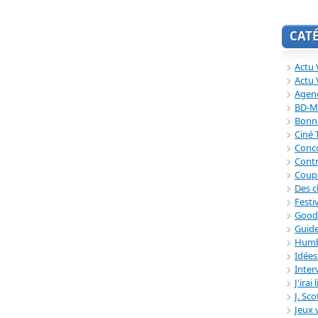
CAT
Actu V
Actu 
Agend
BD-M
Bonne
Ciné
Conc
Contr
Coup
Des c
Festi
Good
Guide
Humb
Idée
Inter
J'irai
J. Sc
Jeux 