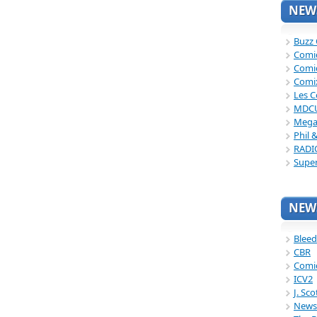
NEWS
Buzz
Comi
Comi
Comi
Les C
MDC
Mega
Phil 
RADI
Supe
NEWS
Bleed
CBR
Comi
ICV2
J. Sc
News