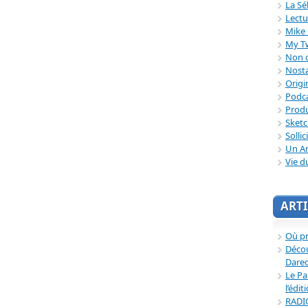
La Sé
Lectu
Mike 
My T
Non c
Nosta
Origi
Podc
Produ
Sket
Sollic
Un Ar
Vie d
ARTI
Où p
Décou
Dared
Le Pa
l’édit
RADI