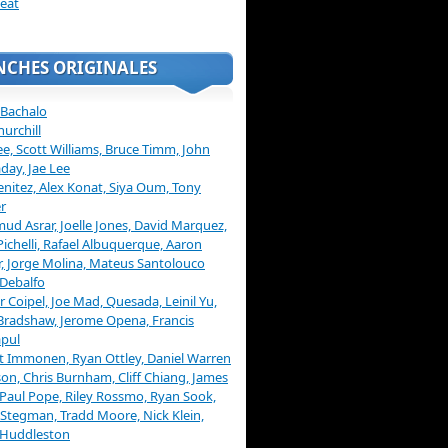
eat
NCHES ORIGINALES
 Bachalo
hurchill
ee, Scott Williams, Bruce Timm, John
day, Jae Lee
enitez, Alex Konat, Siya Oum, Tony
r
d Asrar, Joelle Jones, David Marquez,
Pichelli, Rafael Albuquerque, Aaron
, Jorge Molina, Mateus Santolouco
Debalfo
er Coipel, Joe Mad, Quesada, Leinil Yu,
Bradshaw, Jerome Opena, Francis
pul
t Immonen, Ryan Ottley, Daniel Warren
on, Chris Burnham, Cliff Chiang, James
 Paul Pope, Riley Rossmo, Ryan Sook,
Stegman, Tradd Moore, Nick Klein,
 Huddleston