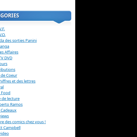
ÉGORIES
.F.
V.O.
a des sorties Panini
anga
s Affaires
 TV DVD
ours
ibutions
 de Coeur
hiffres et des lettres
val
 Food
 de lecture
erto Ramos
s Cadeaux
views
 lire des comics chez vous !
ott Campbell
video