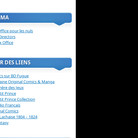
ÉMA
ffice pour les nuls
Directors
x Office
R DES LIENS
cs sur BD Fugue
aine Original Comics & Manga
vière des Jeux
tit Prince
tit Prince Collection
Bio Français
nal Comics
Lachaise 1804 – 1824
ntasy