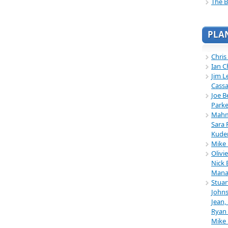
The B
PLA
Chris
Ian C
Jim L
Cassa
Joe B
Parke
Mahmu
Sara 
Kuder
Mike 
Olivi
Nick 
Mana
Stuar
Johns
Jean,
Ryan 
Mike