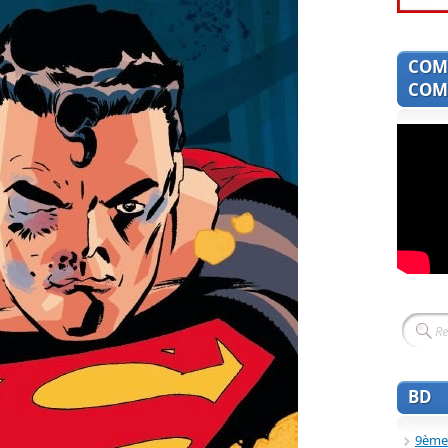
COM
COMI
BD
9ème