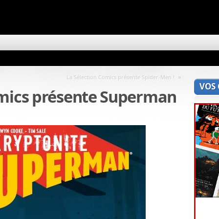
»
La Sélection Comics présente Spider-Men !
VOS
omics présente Superman