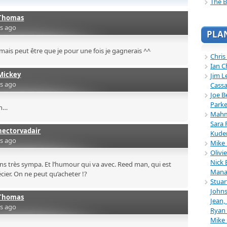
The B
Thomas
rs ago
PLA
jamais peut être que je pour une fois je gagnerais ^^
Chris
Ian C
Mickey
Jim L
rs ago
Cassa
Joe B
Parke
on…
Mahmu
Sara 
hectorvadair
Kuder
rs ago
Mike 
Olivi
Nick 
ns très sympa. Et l’humour qui va avec. Reed man, qui est
Mana
cier. On ne peut qu’acheter !?
Stuar
Johns
Thomas
Jean,
rs ago
Ryan 
Mike