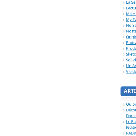
La Sé
Lectu
Mike 
My T
Non c
Nosta
Origi
Podc
Produ
Sket
Sollic
Un Ar
Vie d
ARTI
Où p
Décou
Dared
Le Pa
l’édit
RADI