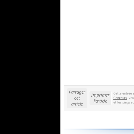
Partager
Cette entrée 
Imprimer
cet
Concours
. Vo
l'article
et les pings s
article