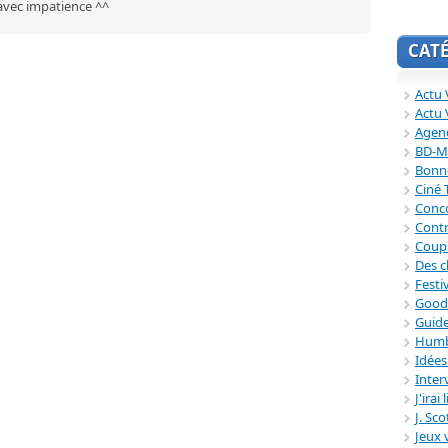
 avec impatience ^^
CAT
Actu V
Actu 
Agend
BD-M
Bonne
Ciné
Conc
Contr
Coup
Des c
Festi
Good
Guide
Humb
Idée
Inter
J'irai
J. Sc
Jeux 