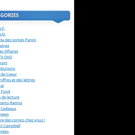
ÉGORIES
.F.
V.O.
a des sorties Panini
anga
s Affaires
 TV DVD
ours
ibutions
 de Coeur
hiffres et des lettres
val
 Food
 de lecture
erto Ramos
s Cadeaux
views
 lire des comics chez vous !
ott Campbell
video