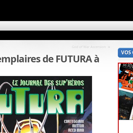
»
God of War Ascension
VOS
xemplaires de FUTURA à