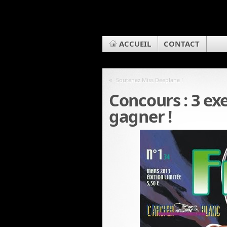
ACCUEIL
CONTACT
«
Soutenez Miss Deeplane !
Concours : 3 e
gagner !