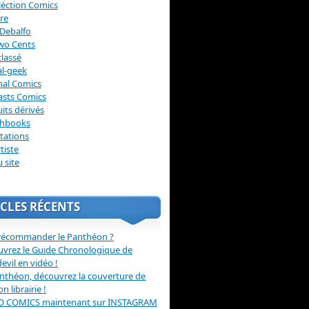
léction Comics
re
Debalfo
wo Cents
lassé
l-geek
nal Comics
asts Comics
its dérivés
chbooks
itations
tiste
u site
CLES RÉCENTS
récommander le Panthéon ?
vrez le Guide Chronologique de
evil en vidéo !
nthéon, découvrez la couverture de
ion librairie !
O COMICS maintenant sur INSTAGRAM