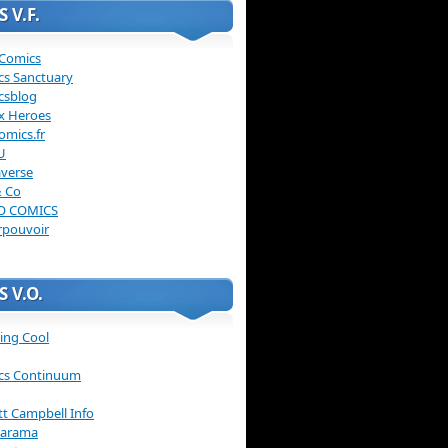
 V.F.
 Comics
cs Sanctuary
csblog
x Heroes
omics.fr
U
verse
& Co
O COMICS
rpouvoir
 V.O.
ing Cool
cs Continuum
ott Campbell Info
arama