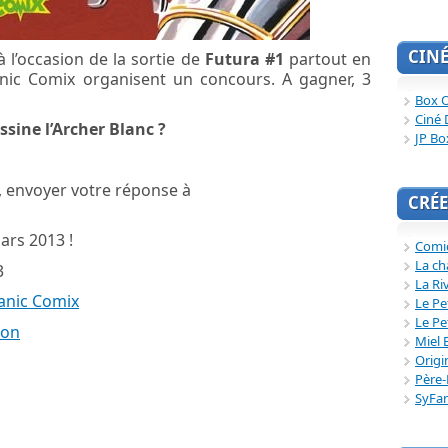
CIN
à l’occasion de la sortie de
Futura #1
partout en
nic Comix organisent un concours. A gagner, 3
Box O
Ciné 
ssine l’Archer Blanc ?
JP Bo
, envoyer votre réponse à
CRÉE
ars 2013 !
Comi
La ch
3
La Ri
anic Comix
Le Pe
Le Pe
zon
Miel 
Origi
Père-
SyFa