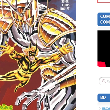
COM
COMI
BD
9ème