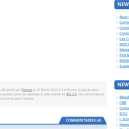
NEWS
Buzz
Comi
Comi
Comi
Les C
MDC
Mega
Phil 
RADI
Supe
NEWS
a été posté par
Thomas
le 27 février 2013 à 9 h 00 min, et placée dans
us pouvez suivre les réponses à cette entrée via
RSS 2.0
. Les commentaires
Bleed
ont fermés pour l'instant
CBR
Comi
ICV2
J. Sc
COMMENTAIRES (4)
News