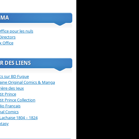
ÉMA
ffice pour les nuls
Directors
x Office
R DES LIENS
cs sur BD Fugue
aine Original Comics & Manga
vière des Jeux
tit Prince
tit Prince Collection
Bio Français
nal Comics
Lachaise 1804 – 1824
ntasy