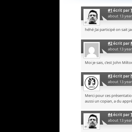
#1
écrit par
about 13 yea
héhé j’ai participé on sait 
#2
écrit par
about 13 yea
Moi je sais, c’est John Milt
#3
écrit par
about 13 yea
Merci pour ces présentatio
aussi un copian, a du appré
#4
écrit par
about 13 yea