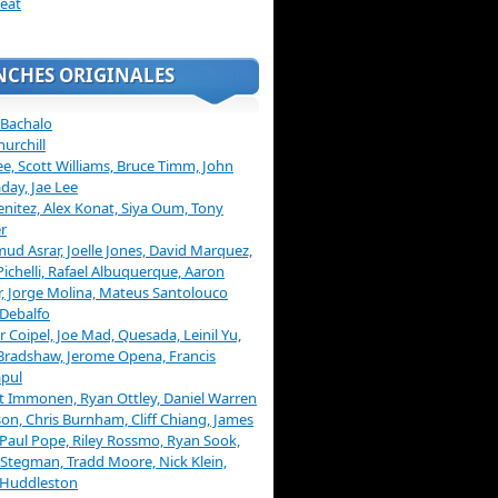
eat
NCHES ORIGINALES
 Bachalo
hurchill
ee, Scott Williams, Bruce Timm, John
day, Jae Lee
enitez, Alex Konat, Siya Oum, Tony
r
d Asrar, Joelle Jones, David Marquez,
Pichelli, Rafael Albuquerque, Aaron
, Jorge Molina, Mateus Santolouco
Debalfo
er Coipel, Joe Mad, Quesada, Leinil Yu,
Bradshaw, Jerome Opena, Francis
pul
t Immonen, Ryan Ottley, Daniel Warren
on, Chris Burnham, Cliff Chiang, James
 Paul Pope, Riley Rossmo, Ryan Sook,
Stegman, Tradd Moore, Nick Klein,
 Huddleston