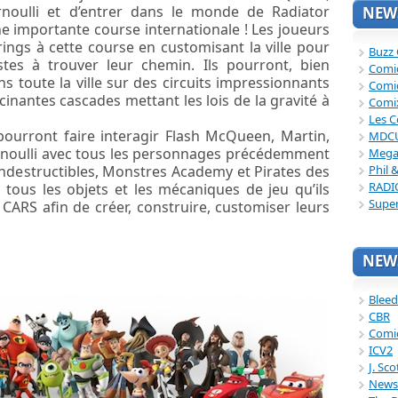
rnoulli et d’entrer dans le monde de Radiator
NEWS
e importante course internationale ! Les joueurs
ings à cette course en customisant la ville pour
Buzz
istes à trouver leur chemin. Ils pourront, bien
Comi
s toute la ville sur des circuits impressionnants
Comi
ucinantes cascades mettant les lois de la gravité à
Comi
Les C
pourront faire interagir Flash McQueen, Martin,
MDC
ernoulli avec tous les personnages précédemment
Mega
Phil 
Indestructibles, Monstres Academy et Pirates des
RADI
r tous les objets et les mécaniques de jeu qu’ils
Supe
CARS afin de créer, construire, customiser leurs
NEWS
Bleed
CBR
Comi
ICV2
J. Sc
News