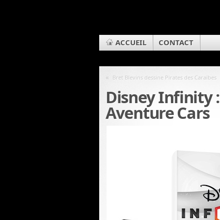
ACCUEIL
CONTACT
«
Bret Blevins dessine Pirates des Caraïbes
Disney Infinity 
Aventure Cars