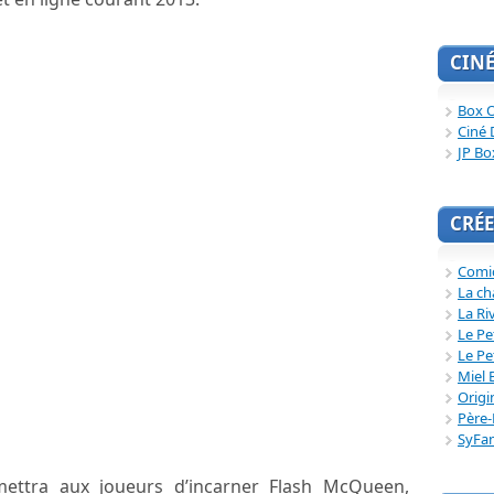
CIN
Box O
Ciné 
JP Bo
CRÉE
Comi
La ch
La Ri
Le Pe
Le Pe
Miel 
Origi
Père-
SyFa
ettra aux joueurs d’incarner Flash McQueen,