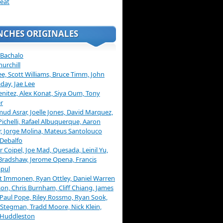
eat
NCHES ORIGINALES
 Bachalo
hurchill
ee, Scott Williams, Bruce Timm, John
day, Jae Lee
enitez, Alex Konat, Siya Oum, Tony
r
d Asrar, Joelle Jones, David Marquez,
Pichelli, Rafael Albuquerque, Aaron
, Jorge Molina, Mateus Santolouco
Debalfo
er Coipel, Joe Mad, Quesada, Leinil Yu,
Bradshaw, Jerome Opena, Francis
pul
t Immonen, Ryan Ottley, Daniel Warren
on, Chris Burnham, Cliff Chiang, James
 Paul Pope, Riley Rossmo, Ryan Sook,
Stegman, Tradd Moore, Nick Klein,
 Huddleston