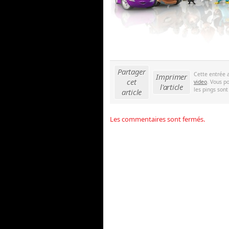
Partager
Cette entrée 
Imprimer
cet
video
. Vous p
l'article
les pings sont
article
Les commentaires sont fermés.