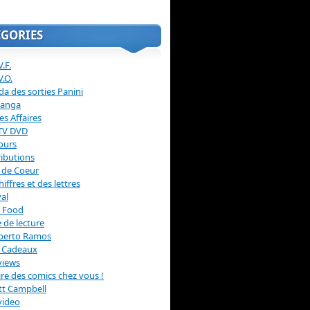
ÉGORIES
.F.
V.O.
a des sorties Panini
anga
s Affaires
 TV DVD
ours
ibutions
 de Coeur
hiffres et des lettres
val
 Food
 de lecture
erto Ramos
s Cadeaux
views
 lire des comics chez vous !
ott Campbell
video