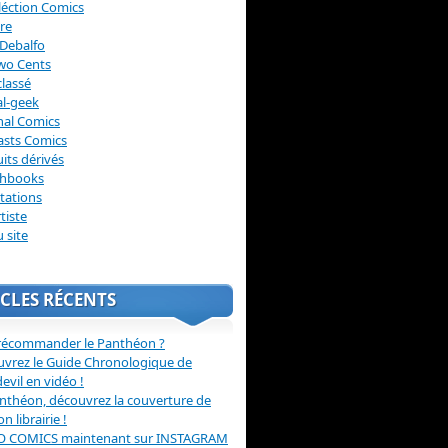
léction Comics
re
Debalfo
wo Cents
lassé
l-geek
nal Comics
asts Comics
its dérivés
chbooks
itations
tiste
u site
CLES RÉCENTS
récommander le Panthéon ?
vrez le Guide Chronologique de
evil en vidéo !
nthéon, découvrez la couverture de
ion librairie !
O COMICS maintenant sur INSTAGRAM