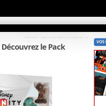
»
StarCraft II – Heart of the Swarm: « Vengeance »
VOS
: Découvrez le Pack