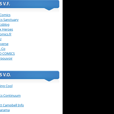
 V.F.
 Comics
cs Sanctuary
csblog
x Heroes
omics.fr
U
verse
& Co
O COMICS
rpouvoir
 V.O.
ing Cool
cs Continuum
ott Campbell Info
arama