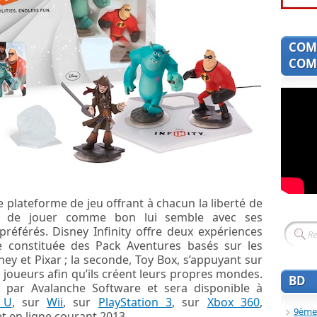
COM
COMI
e plateforme de jeu offrant à chacun la liberté de
es, de jouer comme bon lui semble avec ses
référés. Disney Infinity offre deux expériences
e constituée des Pack Aventures basés sur les
ney et Pixar ; la seconde, Toy Box, s’appuyant sur
s joueurs afin qu’ils créent leurs propres mondes.
BD
é par Avalanche Software et sera disponible à
 U
, sur
Wii
, sur
PlayStation 3
, sur
Xbox 360
,
9ème
et en ligne courant 2013.