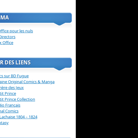
ÉMA
ffice pour les nuls
Directors
x Office
R DES LIENS
cs sur BD Fugue
aine Original Comics & Manga
vière des Jeux
tit Prince
tit Prince Collection
Bio Français
nal Comics
Lachaise 1804 – 1824
ntasy