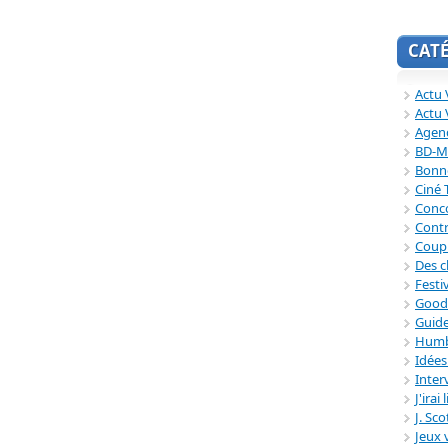
CAT
Actu V
Actu 
Agend
BD-M
Bonne
Ciné
Conc
Contr
Coup
Des c
Festi
Good
Guide
Humb
Idée
Inter
J'irai
J. Sc
Jeux 