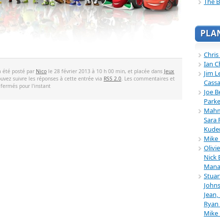
The B
PLA
Chris
Ian C
a été posté par
Nico
le 28 février 2013 à 10 h 00 min, et placée dans
Jeux
Jim L
ouvez suivre les réponses à cette entrée via
RSS 2.0
. Les commentaires et
Cassa
 fermés pour l'instant
Joe B
Parke
Mahmu
Sara 
Kuder
Mike 
Olivi
Nick 
Mana
Stuar
Johns
Jean,
Ryan 
Mike