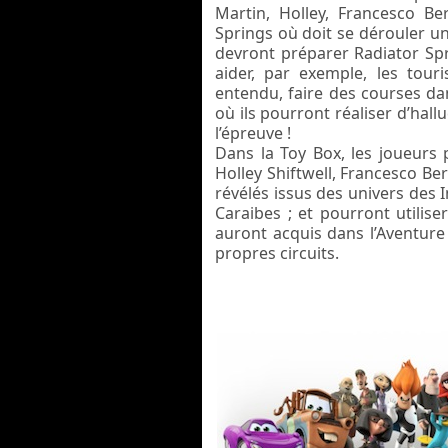
Martin, Holley, Francesco Be
Springs où doit se dérouler un
devront préparer Radiator Spr
aider, par exemple, les tour
entendu, faire des courses dan
où ils pourront réaliser d’hall
l’épreuve !
Dans la Toy Box, les joueurs 
Holley Shiftwell, Francesco B
révélés issus des univers des 
Caraibes ; et pourront utilise
auront acquis dans l’Aventure 
propres circuits.