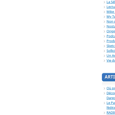
La Sé
Lectu
Mike 
My T
Non c
Nosta
Origi
Podc
Produ
Sket
Sollic
Un Ar
Vie d
ARTI
Où p
Décou
Dared
Le Pa
l’édit
RADI