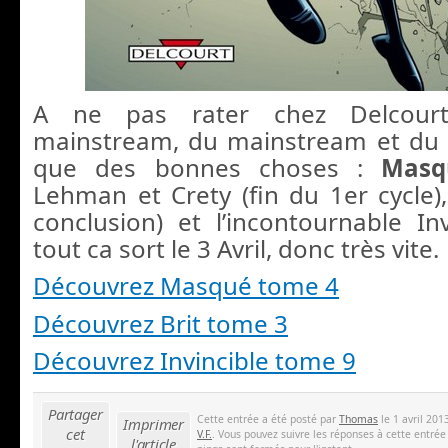
A ne pas rater chez Delcourt
mainstream, du mainstream et du
que des bonnes choses :
Mas
Lehman et Crety (fin du 1er cycle)
conclusion) et l’incontournable In
tout ca sort le 3 Avril, donc très vite.
Découvrez Masqué tome 4
Découvrez Brit tome 3
Découvrez Invincible tome 9
Partager
Cette entrée a été posté par
Thomas
le 1 avril 201
Imprimer
cet
V.F.
. Vous pouvez suivre les réponses à cette entrée
l'article