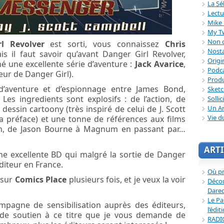
La Sé
Lectu
Mike 
My T
Non c
rl Revolver
est sorti, vous connaissez
Chris
Nosta
is il faut savoir qu’avant Danger Girl Revolver,
Origi
é une excellente série d’aventure :
Jack Avarice
,
Podc
eur de Danger Girl).
Produ
d’aventure et d’espionnage entre James Bond,
Sket
Les ingredients sont explosifs : de l’action, de
Sollic
Un Ar
dessin cartoony (très inspiré de celui de J. Scott
Vie d
la préface) et une tonne de références aux films
ion, de Jason Bourne à Magnum en passant par…
ARTI
ne excellente BD qui malgré la sortie de Danger
éditeur en France.
Où p
é sur
Comics Place
plusieurs fois, et je veux la voir
Décou
Dared
Le Pa
pagne de sensibilisation auprès des éditeurs,
l’édit
 de soutien à ce titre que je vous demande de
RADI