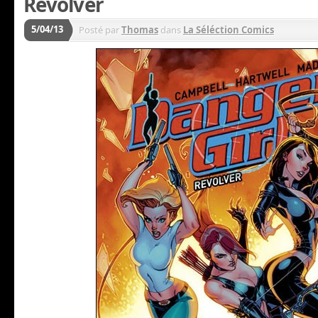
Revolver
5/04/13
Posté par
Thomas
dans
La Séléction Comics