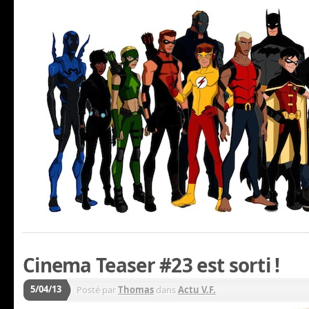
Cinema Teaser #23 est sorti !
5/04/13
Posté par
Thomas
dans
Actu V.F.