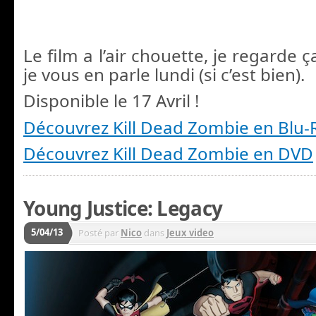
Le film a l’air chouette, j
e regarde ç
je vous en parle lundi (si c’est bien).
Disponible le 17 Avril !
Découvrez Kill Dead Zombie en Blu-
Découvrez Kill Dead Zombie en DVD
Young Justice: Legacy
5/04/13
Posté par
Nico
dans
Jeux video