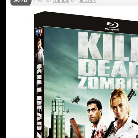
5/04/13
Posté par
Thomas
dans
Actu V.F.