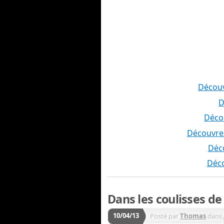
Découv
D
Décou
Découvrez
Déc
Déco
Dans les coulisses de
10/04/13
Posté par
Thomas
dans