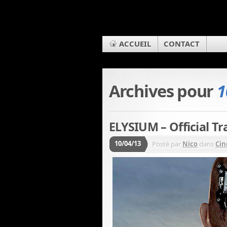
ACCUEIL
CONTACT
Archives pour
1
ELYSIUM – Official Tra
10/04/13
Posté par
Nico
dans
Cin