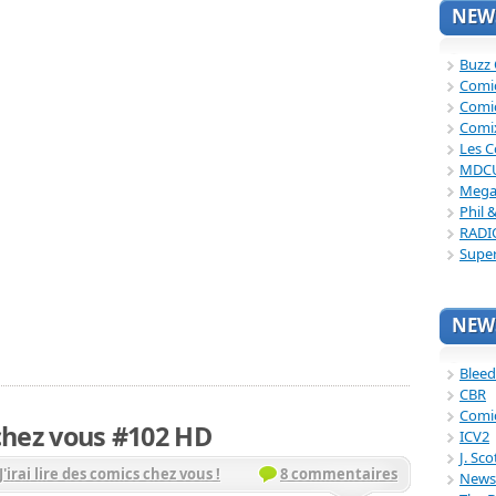
NEWS
Buzz
Comi
Comi
Comi
Les C
MDC
Mega
Phil 
RADI
Supe
NEWS
Bleed
CBR
Comi
s chez vous #102 HD
ICV2
J. Sc
J'irai lire des comics chez vous !
8 commentaires
News