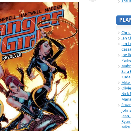
The B
PLA
Chris
Ian C
Jim L
Cassa
Joe B
Parke
Mahmu
Sara 
Kuder
Mike 
Olivi
Nick 
Mana
Stuar
Johns
Jean,
Ryan 
Mike