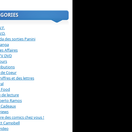
ÉGORIES
.F.
V.O.
a des sorties Panini
anga
s Affaires
 TV DVD
ours
ibutions
 de Coeur
hiffres et des lettres
val
 Food
 de lecture
erto Ramos
s Cadeaux
views
 lire des comics chez vous !
ott Campbell
video