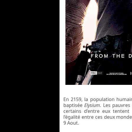
En 2159, la population humain
baptisée
Elysium
. Les pauvres
certains d’entre eux tentent
l’égalité entre ces deux monde
9 Aout.