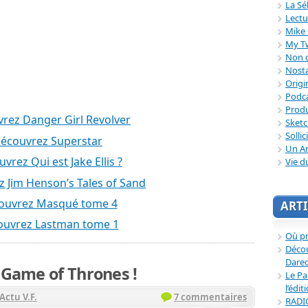
La Sé
Lectu
Mike 
My T
Non c
Nosta
Origi
Podc
Produ
rez Danger Girl Revolver
Sket
Sollic
écouvrez Superstar
Un Ar
vrez Qui est Jake Ellis ?
Vie d
 Jim Henson’s Tales of Sand
ouvrez Masqué tome 4
ARTI
uvrez Lastman tome 1
Où p
Décou
Dared
 Game of Thrones !
Le Pa
l’édit
Actu V.F.
7 commentaires
RADI