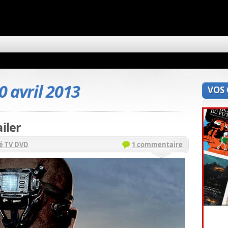
0 avril 2013
VOS
iler
é TV DVD
1 commentaire