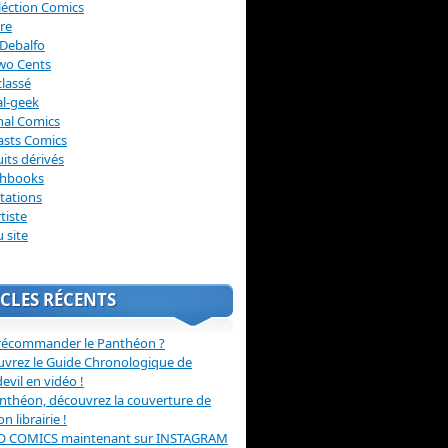
léction Comics
re
Debalfo
wo Cents
lassé
l-geek
nal Comics
asts Comics
its dérivés
chbooks
itations
tiste
u site
CLES RÉCENTS
récommander le Panthéon ?
vrez le Guide Chronologique de
evil en vidéo !
nthéon, découvrez la couverture de
ion librairie !
O COMICS maintenant sur INSTAGRAM