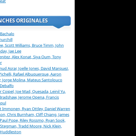
eat
NCHES ORIGINALES
 Bachalo
hurchill
ee, Scott Williams, Bruce Timm, John
day, Jae Lee
enitez, Alex Konat, Siya Oum, Tony
r
d Asrar, Joelle Jones, David Marquez,
Pichelli, Rafael Albuquerque, Aaron
, Jorge Molina, Mateus Santolouco
Debalfo
er Coipel, Joe Mad, Quesada, Leinil Yu,
Bradshaw, Jerome Opena, Francis
pul
t Immonen, Ryan Ottley, Daniel Warren
on, Chris Burnham, Cliff Chiang, James
 Paul Pope, Riley Rossmo, Ryan Sook,
Stegman, Tradd Moore, Nick Klein,
 Huddleston