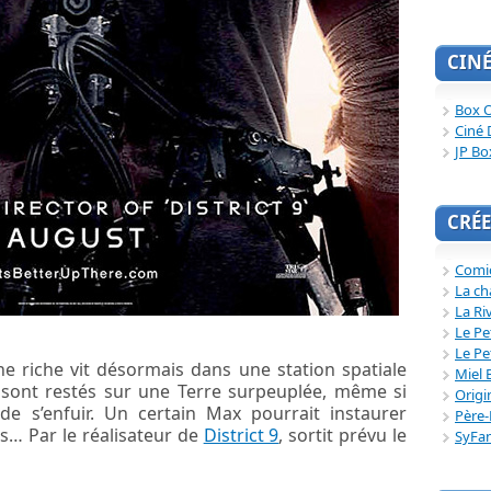
CIN
Box O
Ciné 
JP Bo
CRÉE
Comi
La ch
La Ri
Le Pe
Le Pe
e riche vit désormais dans une station spatiale
Miel 
 sont restés sur une Terre surpeuplée, même si
Origi
 de s’enfuir. Un certain Max pourrait instaurer
Père-
s… Par le réalisateur de
District 9
, sortit prévu le
SyFa