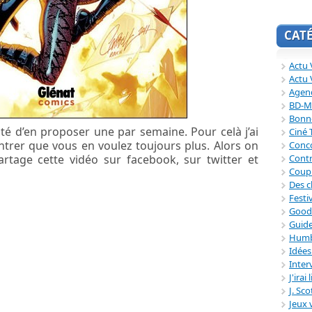
CAT
Actu V
Actu 
Agend
BD-M
Bonne
té d’en proposer une par semaine. Pour celà j’ai
Ciné
ntrer que vous en voulez toujours plus. Alors on
Conc
Contr
tage cette vidéo sur facebook, sur twitter et
Coup
Des c
Festi
Good
Guide
Humb
Idée
Inter
J'irai
J. Sc
Jeux 