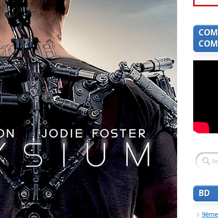
COM
COMI
BD
9ème