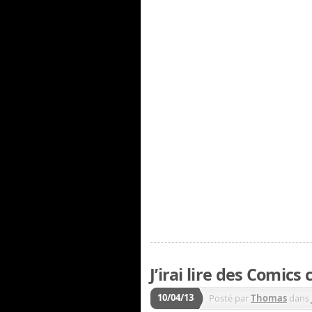
J’irai lire des Comic
10/04/13
Posté par
Thomas
dans