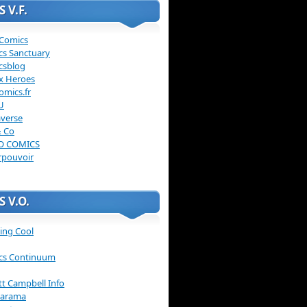
 V.F.
 Comics
cs Sanctuary
csblog
x Heroes
omics.fr
U
verse
& Co
O COMICS
rpouvoir
 V.O.
ing Cool
cs Continuum
ott Campbell Info
arama