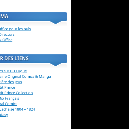
ÉMA
ffice pour les nuls
Directors
x Office
R DES LIENS
cs sur BD Fugue
aine Original Comics & Manga
vière des Jeux
tit Prince
tit Prince Collection
Bio Français
nal Comics
Lachaise 1804 – 1824
ntasy