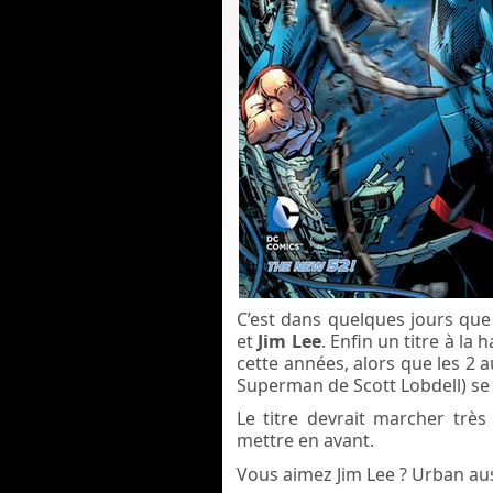
C’est dans quelques jours qu
et
Jim Lee
. Enfin un titre à la
cette années, alors que les 2 
Superman de Scott Lobdell) se
Le titre devrait marcher très
mettre en avant.
Vous aimez Jim Lee ? Urban auss