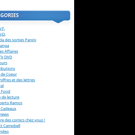
ÉGORIES
.F.
V.O.
a des sorties Panini
anga
s Affaires
 TV DVD
ours
ibutions
 de Coeur
hiffres et des lettres
val
 Food
 de lecture
erto Ramos
s Cadeaux
views
 lire des comics chez vous !
ott Campbell
video