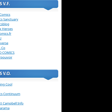
 V.F.
 Comics
cs Sanctuary
csblog
x Heroes
omics.fr
U
verse
& Co
O COMICS
rpouvoir
 V.O.
ing Cool
cs Continuum
ott Campbell Info
arama