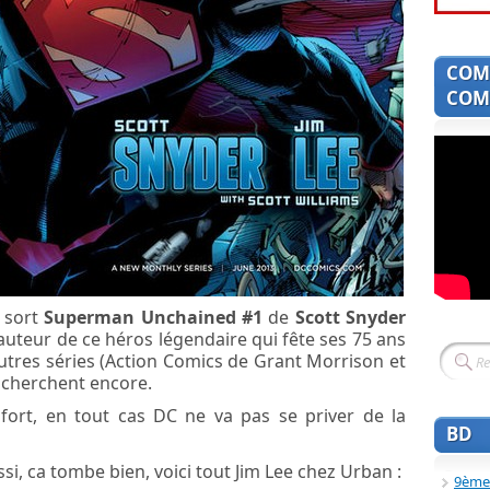
COM
COMI
e sort
Superman Unchained #1
de
Scott Snyder
 hauteur de ce héros légendaire qui fête ses 75 ans
autres séries (Action Comics de Grant Morrison et
 cherchent encore.
 fort, en tout cas DC ne va pas se priver de la
BD
i, ca tombe bien, voici tout Jim Lee chez Urban :
9ème