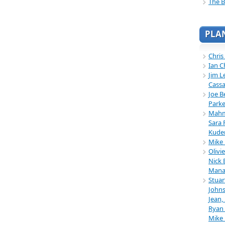
The B
PLA
Chris
Ian C
Jim L
Cassa
Joe B
Parke
Mahmu
Sara 
Kuder
Mike 
Olivi
Nick 
Mana
Stuar
Johns
Jean,
Ryan 
Mike