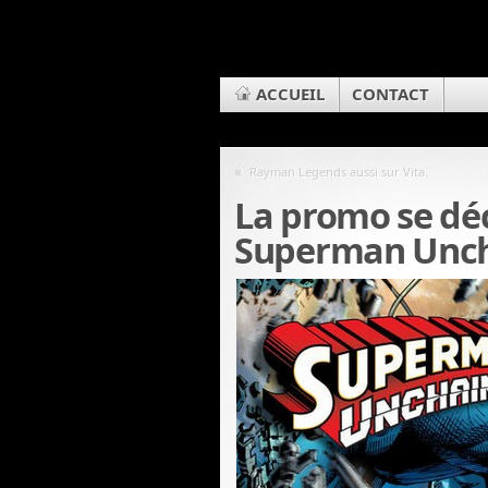
ACCUEIL
CONTACT
«
Rayman Legends aussi sur Vita.
La promo se dé
Superman Unc