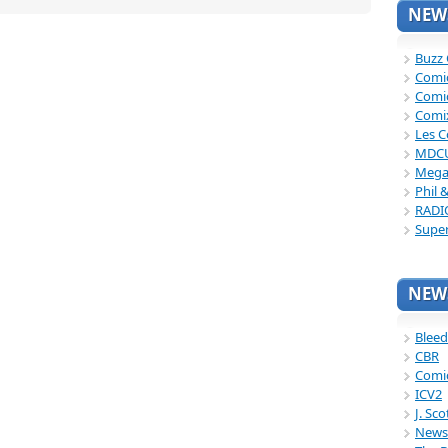
NEWS
Buzz
Comi
Comi
Comi
Les C
MDC
Mega
Phil 
RADI
Supe
NEWS
Bleed
CBR
Comi
ICV2
J. Sc
News