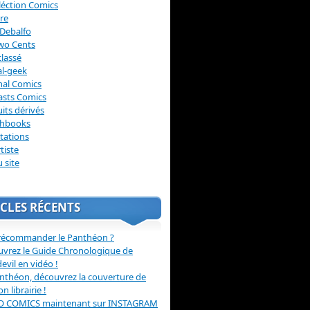
léction Comics
re
Debalfo
wo Cents
lassé
l-geek
nal Comics
asts Comics
its dérivés
chbooks
itations
tiste
u site
CLES RÉCENTS
récommander le Panthéon ?
vrez le Guide Chronologique de
evil en vidéo !
nthéon, découvrez la couverture de
ion librairie !
O COMICS maintenant sur INSTAGRAM