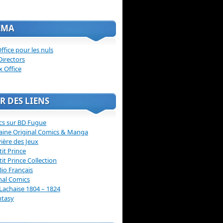
ÉMA
ffice pour les nuls
Directors
x Office
R DES LIENS
cs sur BD Fugue
aine Original Comics & Manga
vière des Jeux
tit Prince
tit Prince Collection
Bio Français
nal Comics
Lachaise 1804 – 1824
ntasy