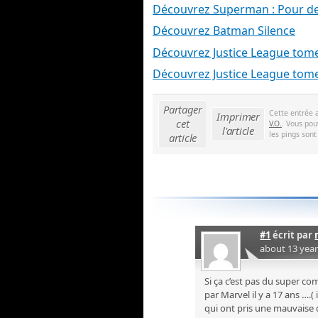
Découvrez Superman : Pour de
Découvrez Batman Silence
Découvrez Justice League tom
Découvrez Justice League tom
Partager
Cette entrée 
Imprimer
cet
V.O.
. Vous pou
l'article
les pings sont
article
#1
écrit par
about 13 yea
Si ça c’est pas du super com
par Marvel il y a 17 ans ….(
qui ont pris une mauvaise d