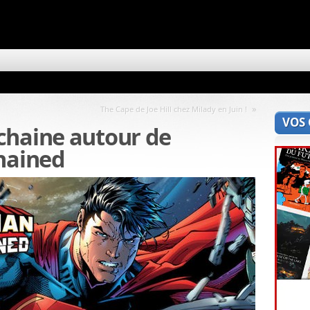
»
The Cape de Joe Hill chez Milady en Juin !
VOS
chaine autour de
hained