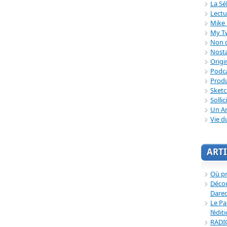
La Sé
Lectu
Mike 
My T
Non c
Nosta
Origi
Podc
Produ
Sket
Sollic
Un Ar
Vie d
ARTI
Où p
Décou
Dared
Le Pa
l’édit
RADI