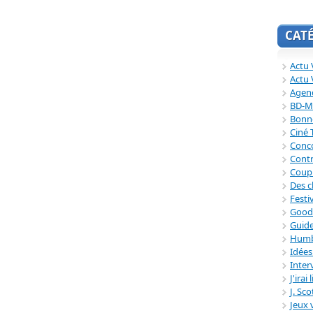
CAT
Actu V
Actu 
Agend
BD-M
Bonne
Ciné
Conc
Contr
Coup
Des c
Festi
Good
Guide
Humb
Idée
Inter
J'irai
J. Sc
Jeux 