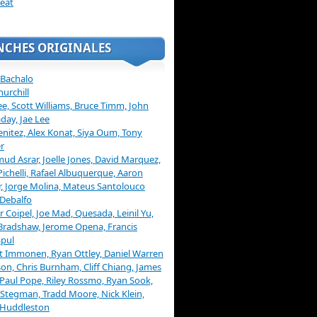
eat
NCHES ORIGINALES
 Bachalo
hurchill
ee, Scott Williams, Bruce Timm, John
day, Jae Lee
enitez, Alex Konat, Siya Oum, Tony
r
d Asrar, Joelle Jones, David Marquez,
Pichelli, Rafael Albuquerque, Aaron
, Jorge Molina, Mateus Santolouco
Debalfo
er Coipel, Joe Mad, Quesada, Leinil Yu,
Bradshaw, Jerome Opena, Francis
pul
t Immonen, Ryan Ottley, Daniel Warren
on, Chris Burnham, Cliff Chiang, James
 Paul Pope, Riley Rossmo, Ryan Sook,
Stegman, Tradd Moore, Nick Klein,
 Huddleston