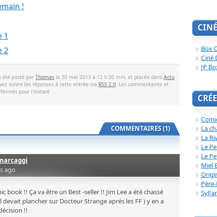
main !
CIN
e 1
Box O
e 2
Ciné 
JP Bo
a été posté par
Thomas
le 30 mai 2013 à 12 h 00 min, et placée dans
Actu
vez suivre les réponses à cette entrée via
RSS 2.0
. Les commentaires et
 fermés pour l'instant
CRÉE
Comi
La ch
COMMENTAIRES (1)
La Ri
Le Pe
Le Pe
marcaggi
Miel 
rs ago
Origi
Père-
ic book !! Ça va être un Best -seller !! Jim Lee a été chassé
SyFa
 il devait plancher sur Docteur Strange aprés les FF ) y en a
écision !!