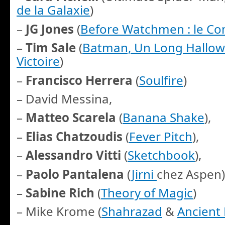
de la Galaxie
)
–
JG Jones
(
Before Watchmen : le C
–
Tim Sale
(
Batman, Un Long Hallo
Victoire
)
–
Francisco Herrera
(
Soulfire
)
– David Messina,
–
Matteo Scarela
(
Banana Shake
),
–
Elias Chatzoudis
(
Fever Pitch
),
–
Alessandro Vitti
(
Sketchbook
),
–
Paolo Pantalena
(
Jirni
chez Aspen)
–
Sabine Rich
(
Theory of Magic
)
– Mike Krome (
Shahrazad
&
Ancient