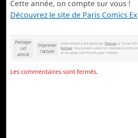
Cette année, on compte sur vous !
Découvrez le site de Paris Comics E
Partager
Cette entrée a été posté par
Thomas
le 19 juin 201
Imprimer
cet
Festival
. Vous pouvez suivre les réponses à cette e
l'article
et les pings sont fermés pour l'instant
article
Les commentaires sont fermés.