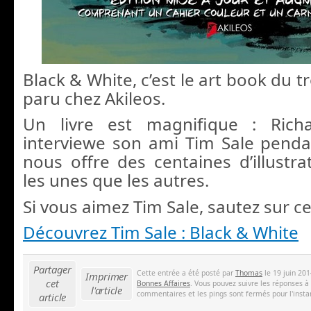
Black & White, c’est le art book du t
paru chez Akileos.
Un livre est magnifique : Rich
interviewe son ami Tim Sale pend
nous offre des centaines d’illustra
les unes que les autres.
Si vous aimez Tim Sale, sautez sur c
Découvrez Tim Sale : Black & White
Partager
Cette entrée a été posté par
Thomas
le 19 juin 201
Imprimer
cet
Bonnes Affaires
. Vous pouvez suivre les réponses à
l'article
commentaires et les pings sont fermés pour l'insta
article