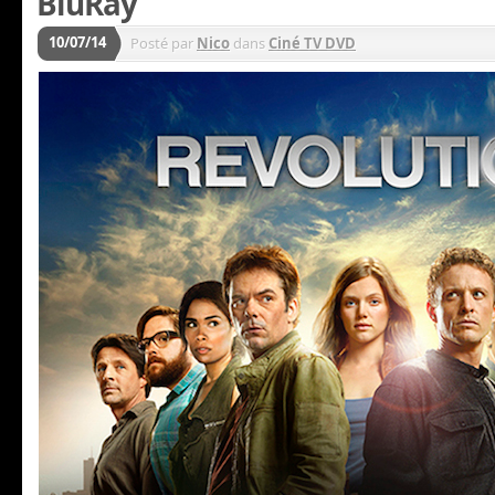
BluRay
10/07/14
Posté par
Nico
dans
Ciné TV DVD