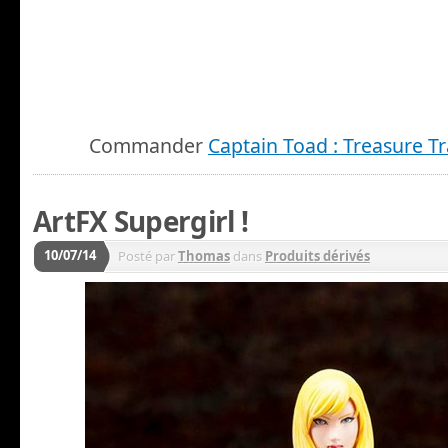
Commander
Captain Toad : Treasure T
ArtFX Supergirl !
10/07/14
Posté par
Thomas
dans
Produits dérivés