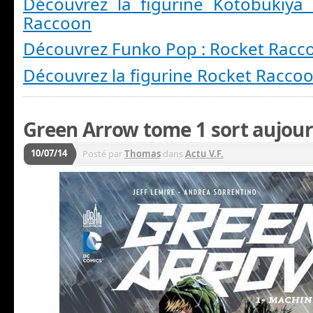
Découvrez la figurine Kotobukiya
Raccoon
Découvrez Funko Pop : Rocket Racc
Découvrez la figurine Rocket Racco
Green Arrow tome 1 sort aujourd
10/07/14
Posté par
Thomas
dans
Actu V.F.