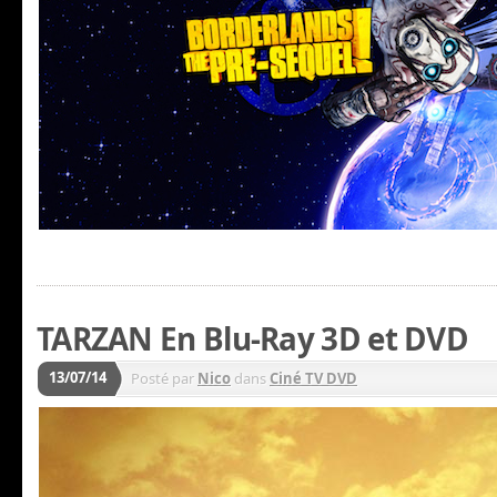
TARZAN En Blu-Ray 3D et DVD
13/07/14
Posté par
Nico
dans
Ciné TV DVD