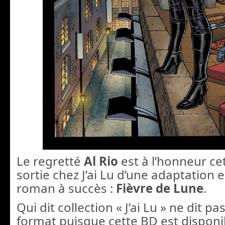
Le regretté
Al Rio
est à l’honneur cet
sortie chez J’ai Lu d’une adaptation 
roman à succès :
Fièvre de Lune
.
Qui dit collection « J’ai Lu » ne dit p
format puisque cette BD est disponi