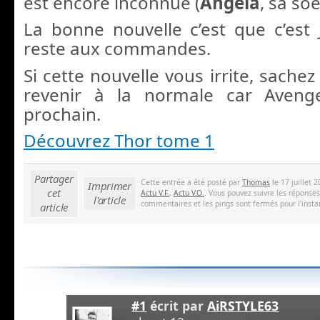
est encore inconnue (
Angela
, sa soe
La bonne nouvelle c’est que c’est
reste aux commandes.
Si cette nouvelle vous irrite, sachez
revenir à la normale car Avenge
prochain.
Découvrez Thor tome 1
Partager
Cette entrée a été posté par
Thomas
le 17 juillet 
Imprimer
cet
Actu V.F.
,
Actu V.O.
. Vous pouvez suivre les réponses
l'article
commentaires et les pings sont fermés pour l'insta
article
#1
écrit par
AiRSTYLE63