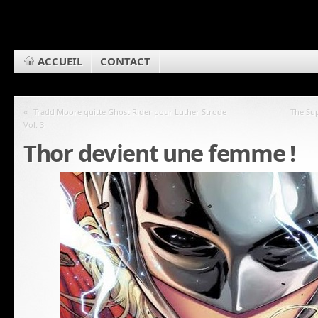
ACCUEIL
CONTACT
«
Tradd Moore quitte Ghost Rider pour Luther Strode
The Sup
Vol. 3
Thor devient une femme !