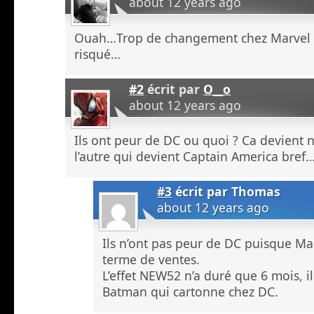
about 12 years ago
Ouah…Trop de changement chez Marvel ! E
risqué…
#2
écrit par
O__o
about 12 years ago
Ils ont peur de DC ou quoi ? Ca devient n
l’autre qui devient Captain America bref
#3
écrit par
Thomas
about 12 years ago
Ils n’ont pas peur de DC puisque Ma
terme de ventes.
L’effet NEW52 n’a duré que 6 mois, il
Batman qui cartonne chez DC.