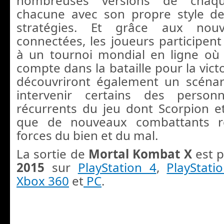
nombreuses versions de chaqu
chacune avec son propre style d
stratégies. Et grâce aux nouve
connectées, les joueurs participe
à un tournoi mondial en ligne o
compte dans la bataille pour la victo
découvriront également un scénari
intervenir certains des person
récurrents du jeu dont Scorpion et
que de nouveaux combattants re
forces du bien et du mal.
La sortie de
Mortal Kombat X
est 
2015
sur
PlayStation 4
,
PlayStati
Xbox 360
et
PC
.