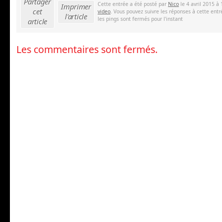
Partager
Cette entrée a été posté par
Nico
le 4 avril 2015 à
Imprimer
cet
video
. Vous pouvez suivre les réponses à cette entr
l'article
les pings sont fermés pour l'instant
article
Les commentaires sont fermés.