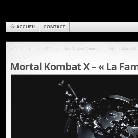
ACCUEIL
CONTACT
«
A ne pas rater chez DC en Juin chez Original Comics !
Albums Marvel No
Mortal Kombat X – « La Fami