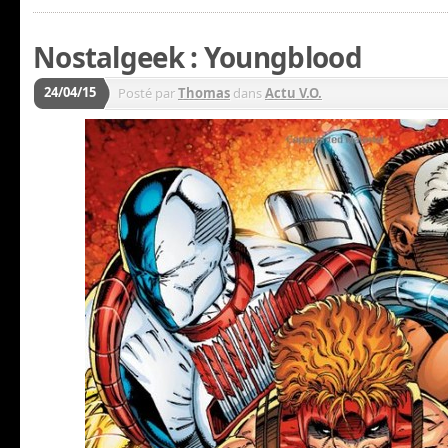
Nostalgeek : Youngblood
24/04/15
Posté par
Thomas
dans
Actu V.O.