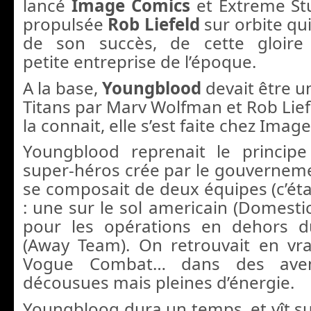
lancé
Image Comics
et Extreme Stu
propulsée
Rob Liefeld
sur orbite qu
de son succès, de cette gloire
petite entreprise de l’époque.
A la base,
Youngblood
devait être u
Titans par Marv Wolfman et Rob Lief
la connait, elle s’est faite chez Imag
Youngblood reprenait le principe
super-héros crée par le gouverneme
se composait de deux équipes (c’étai
: une sur le sol americain (Domestic
pour les opérations en dehors d
(Away Team). On retrouvait en vra
Vogue Combat… dans des ave
décousues mais pleines d’énergie.
Youngbloog dura un temps, et vît su