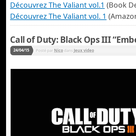
Découvrez The Valiant vol.1
(Book De
Découvrez The Valiant vol. 1
(Amazo
Call of Duty: Black Ops III “Emb
24/04/15
Posté par
Nico
dans
Jeux video