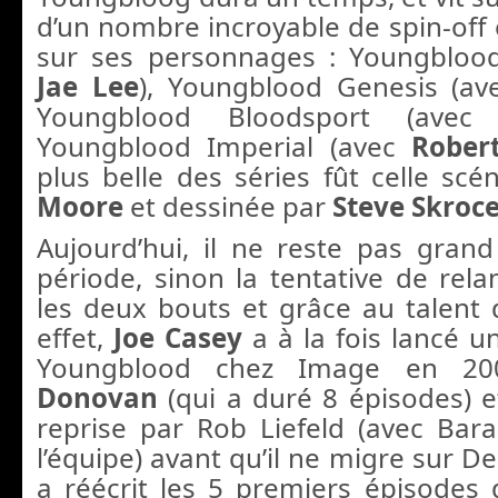
d’un nombre incroyable de spin-off 
sur ses personnages : Youngblood 
Jae Lee
), Youngblood Genesis (a
Youngblood Bloodsport
(ave
Youngblood Imperial (avec
Rober
plus belle des séries fût celle sc
Moore
et dessinée par
Steve Skroc
Aujourd’hui, il ne reste pas gran
période, sinon la tentative de rela
les deux bouts et grâce au talent 
effet,
Joe Casey
a à la fois lancé u
Youngblood chez Image en 2
Donovan
(qui a duré 8 épisodes) e
reprise par Rob Liefeld (avec Ba
l’équipe) avant qu’il ne migre sur D
a réécrit les 5 premiers épisodes 