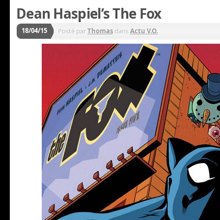
Dean Haspiel’s The Fox
18/04/15
Posté par
Thomas
dans
Actu V.O.