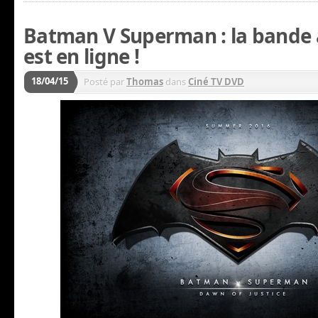
Batman V Superman : la bande
est en ligne !
18/04/15
Posté par
Thomas
dans
Ciné TV DVD