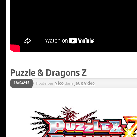
Puzzle & Dragons Z
18/04/15
Posté par
Nico
dans
Jeux video