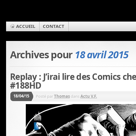
ACCUEIL
CONTACT
Archives pour
18 avril 2015
Replay : J’irai lire des Comics ch
#188HD
18/04/15
Posté par
Thomas
dans
Actu V.F.