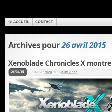
ACCUEIL
CONTACT
Archives pour
26 avril 2015
Xenoblade Chronicles X montre
26/04/15
Posté par
Nico
dans
Jeux video