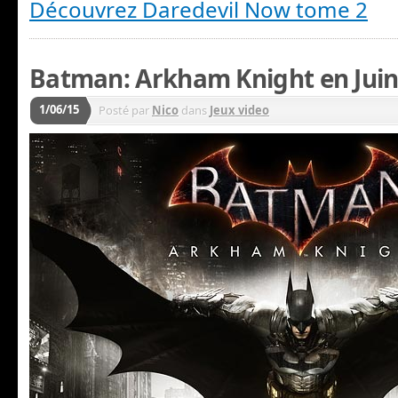
Découvrez Daredevil Now tome 2
Batman: Arkham Knight en Jui
1/06/15
Posté par
Nico
dans
Jeux video