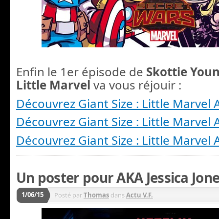
Enfin le 1er épisode de
Skottie You
Little Marvel
va vous réjouir :
Découvrez Giant Size : Little Marvel 
Découvrez Giant Size : Little Marvel 
Découvrez Giant Size : Little Marvel 
Un poster pour AKA Jessica Jones
1/06/15
Posté par
Thomas
dans
Actu V.F.