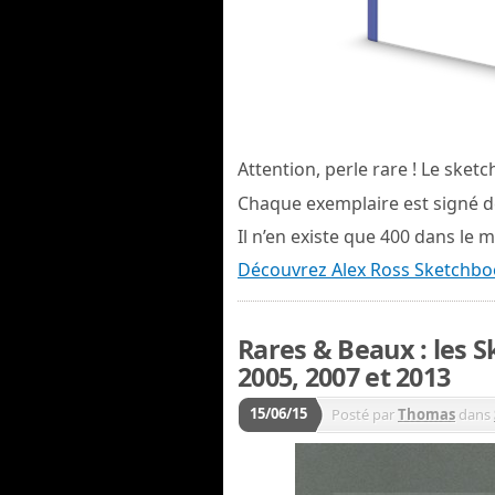
Attention, perle rare ! Le sket
Chaque exemplaire est signé de
Il n’en existe que 400 dans le 
Découvrez Alex Ross Sketchbo
Rares & Beaux : les 
2005, 2007 et 2013
15/06/15
Posté par
Thomas
dans