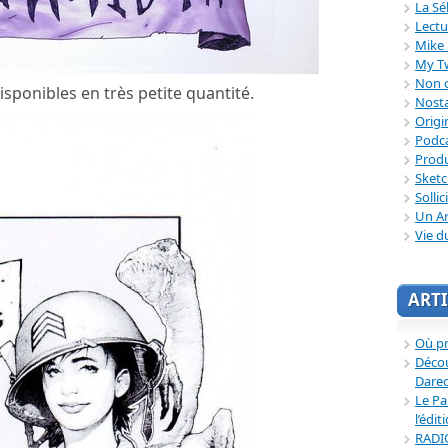
La Sé
Lectu
Mike 
My T
Non c
disponibles en très petite quantité.
Nosta
Origi
Podc
Produ
Sket
Sollic
Un Ar
Vie d
ARTI
Où p
Décou
Dared
Le Pa
l’édit
RADI