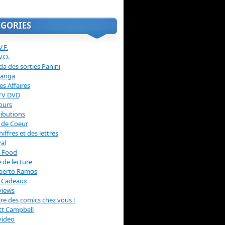
ÉGORIES
.F.
V.O.
a des sorties Panini
anga
s Affaires
 TV DVD
ours
ibutions
 de Coeur
hiffres et des lettres
val
 Food
 de lecture
erto Ramos
s Cadeaux
views
 lire des comics chez vous !
ott Campbell
video