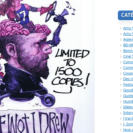
CAT
Actu V
Actu 
Agend
BD-M
Bonne
Ciné
Conc
Contr
Coup
Des c
Festi
Good
Guide
Humb
Idée
Inter
J'irai
J. Sc
Jeux 