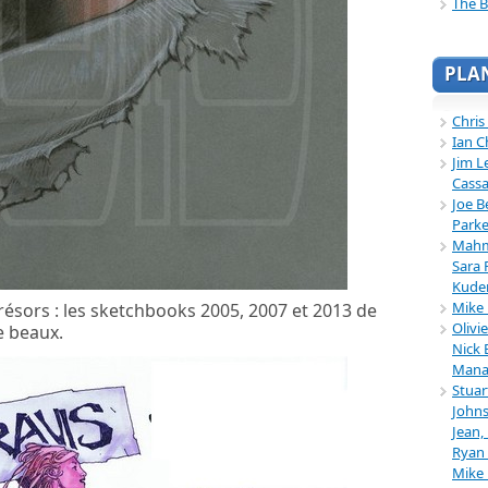
The B
PLA
Chris
Ian C
Jim L
Cassa
Joe B
Parke
Mahmu
Sara 
Kuder
Mike 
résors : les sketchbooks 2005, 2007 et 2013 de
Olivi
e beaux.
Nick 
Mana
Stuar
Johns
Jean,
Ryan 
Mike