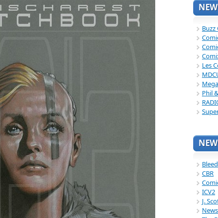
NEWS
Buzz
Comi
Comi
Comi
Les C
MDC
Mega
Phil 
RADI
Supe
NEWS
Bleed
CBR
Comi
ICV2
J. Sc
News