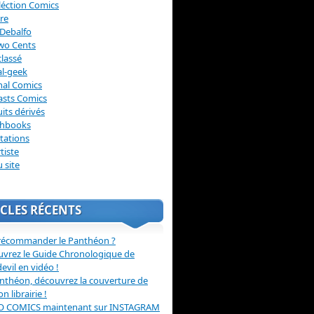
léction Comics
re
Debalfo
wo Cents
lassé
l-geek
nal Comics
asts Comics
its dérivés
chbooks
itations
tiste
u site
CLES RÉCENTS
récommander le Panthéon ?
vrez le Guide Chronologique de
evil en vidéo !
nthéon, découvrez la couverture de
ion librairie !
O COMICS maintenant sur INSTAGRAM