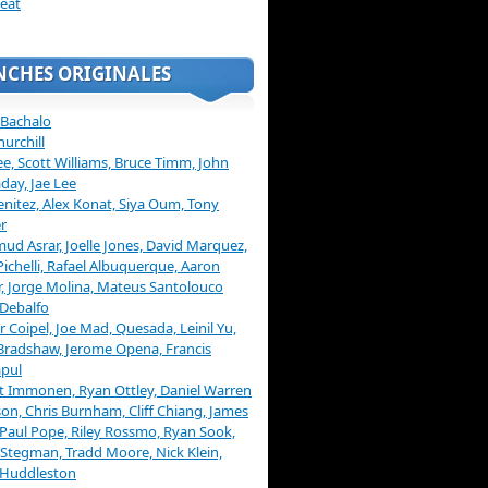
eat
NCHES ORIGINALES
 Bachalo
hurchill
ee, Scott Williams, Bruce Timm, John
day, Jae Lee
enitez, Alex Konat, Siya Oum, Tony
r
d Asrar, Joelle Jones, David Marquez,
Pichelli, Rafael Albuquerque, Aaron
, Jorge Molina, Mateus Santolouco
Debalfo
er Coipel, Joe Mad, Quesada, Leinil Yu,
Bradshaw, Jerome Opena, Francis
pul
t Immonen, Ryan Ottley, Daniel Warren
on, Chris Burnham, Cliff Chiang, James
 Paul Pope, Riley Rossmo, Ryan Sook,
Stegman, Tradd Moore, Nick Klein,
 Huddleston