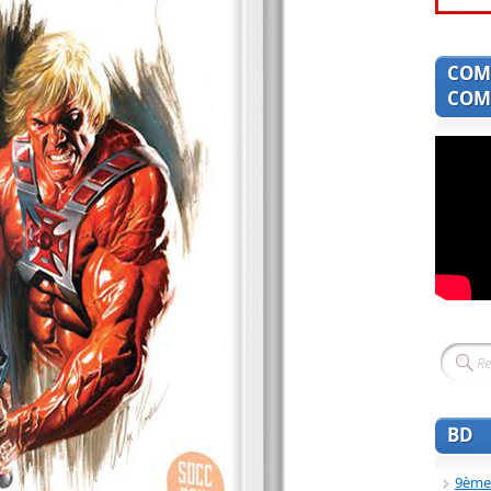
COM
COMI
BD
9ème