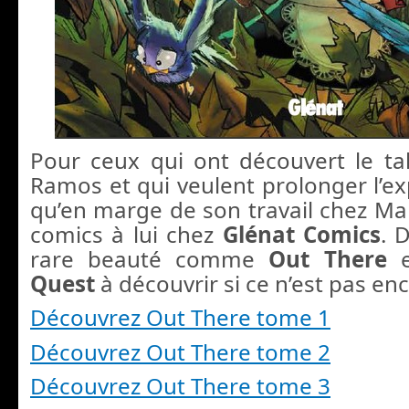
Pour ceux qui ont découvert le t
Ramos et qui veulent prolonger l’ex
qu’en marge de son travail chez Marv
comics à lui chez
Glénat Comics
. 
rare beauté comme
Out There
Quest
à découvrir si ce n’est pas enco
Découvrez Out There tome 1
Découvrez Out There tome 2
Découvrez Out There tome 3