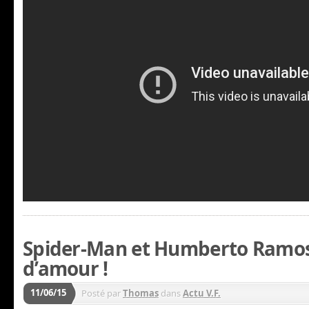
Spider-Man et Humberto Ramos,
d’amour !
11/06/15
Posté par
Thomas
dans
Actu V.F.