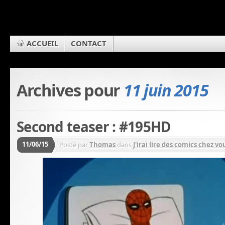
ACCUEIL
CONTACT
Archives pour
11 juin 2015
Second teaser : #195HD
11/06/15
Posté par
Thomas
dans
J'irai lire des comics chez vou