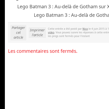
Lego Batman 3 : Au-delà de Gotham sur
Lego Batman 3 : Au-delà de Goth
Partager
Cette entrée a été posté par
Nico
le 4 juin 2015 à 
Imprimer
cet
video
. Vous pouvez suivre les réponses à cette entr
l'article
les pings sont fermés pour l'instant
article
Les commentaires sont fermés.