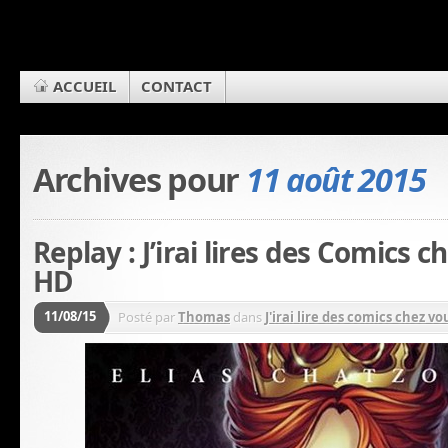
ACCUEIL
CONTACT
Archives pour
11 août 2015
Replay : J’irai lires des Comics 
HD
11/08/15
Posté par
Thomas
dans
J'irai lire des comics chez vou