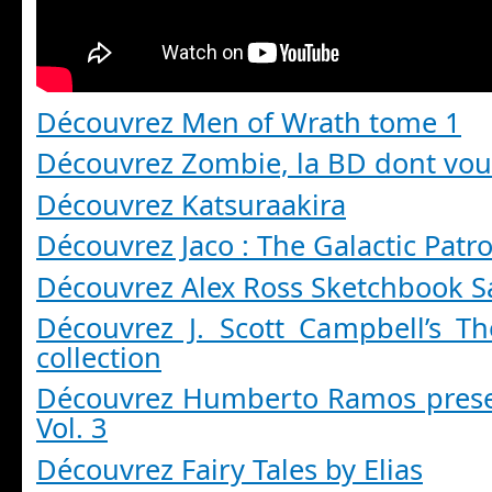
Découvrez Men of Wrath tome 1
Découvrez Zombie, la BD dont vous
Découvrez Katsuraakira
Découvrez Jaco : The Galactic Pat
Découvrez Alex Ross Sketchbook 
Découvrez J. Scott Campbell’s Th
collection
Découvrez Humberto Ramos prese
Vol. 3
Découvrez Fairy Tales by Elias