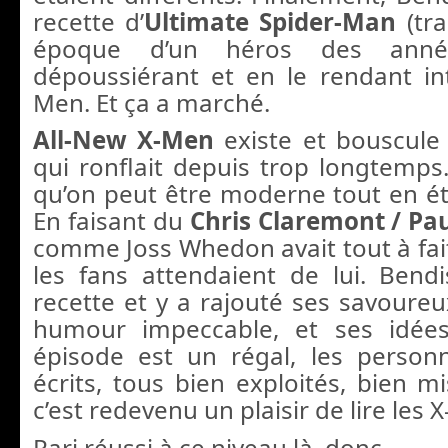
recette d’
Ultimate Spider-Man
(tra
époque d’un héros des ann
dépoussiérant et en le rendant inte
Men. Et ça a marché.
All-New X-Men
existe et bouscule 
qui ronflait depuis trop longtemps.
qu’on peut être moderne tout en ét
En faisant du
Chris Claremont / Pa
comme Joss Whedon avait tout à fai
les fans attendaient de lui. Bend
recette et y a rajouté ses savoureu
humour impeccable, et ses idées
épisode est un régal, les person
écrits, tous bien exploités, bien m
c’est redevenu un plaisir de lire les 
Pari réussi à ce niveau là, donc.