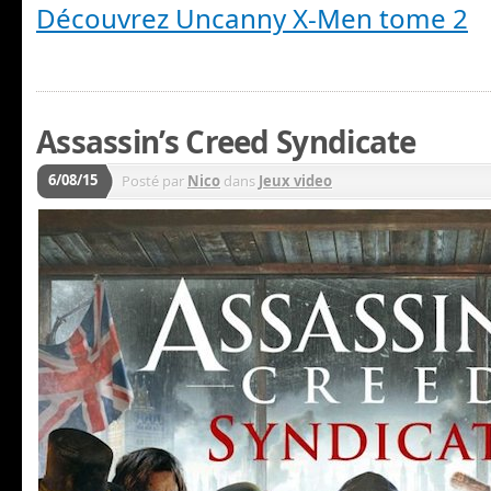
Découvrez Uncanny X-Men tome 2
Assassin’s Creed Syndicate
6/08/15
Posté par
Nico
dans
Jeux video