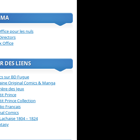
ÉMA
ffice pour les nuls
Directors
x Office
R DES LIENS
cs sur BD Fugue
aine Original Comics & Manga
vière des Jeux
tit Prince
tit Prince Collection
Bio Français
nal Comics
Lachaise 1804 – 1824
ntasy