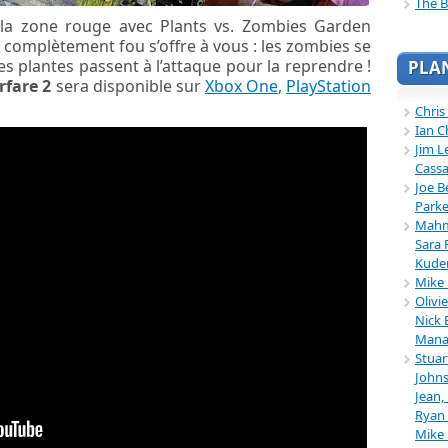
The B
 la zone rouge avec Plants vs. Zombies Garden
omplètement fou s’offre à vous : les zombies se
s plantes passent à l’attaque pour la reprendre !
PLA
rfare 2
sera disponible sur
Xbox One
,
PlayStation
Chris
Ian C
Jim L
Cassa
Joe B
Parke
Mahmu
Sara 
Kuder
Mike 
Olivi
Nick 
Mana
Stuar
Johns
Jean,
Ryan 
Mike