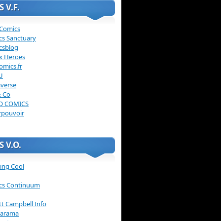
 V.F.
 Comics
cs Sanctuary
csblog
x Heroes
omics.fr
U
verse
& Co
O COMICS
rpouvoir
 V.O.
ing Cool
cs Continuum
ott Campbell Info
arama