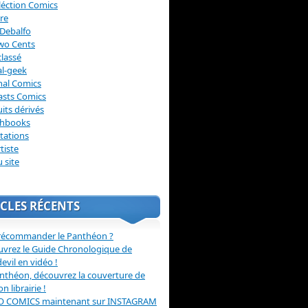
léction Comics
re
Debalfo
wo Cents
lassé
l-geek
nal Comics
asts Comics
its dérivés
chbooks
itations
tiste
u site
CLES RÉCENTS
récommander le Panthéon ?
vrez le Guide Chronologique de
evil en vidéo !
nthéon, découvrez la couverture de
ion librairie !
O COMICS maintenant sur INSTAGRAM