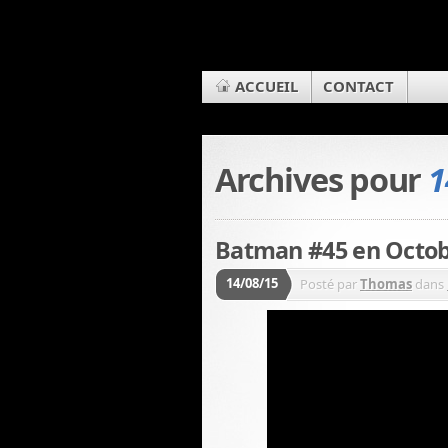
ACCUEIL
CONTACT
Archives pour
1
Batman #45 en Octob
14/08/15
Posté par
Thomas
dans