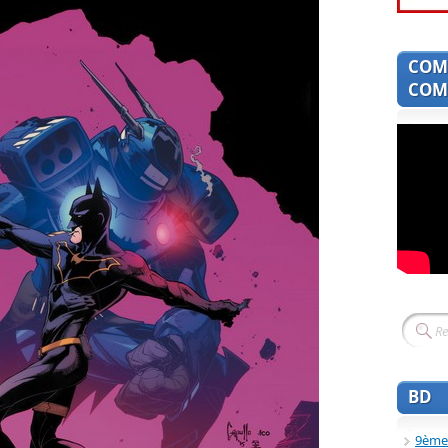
COM
COMI
BD
9ème