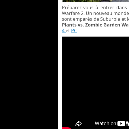
Préparez-vous à entrer dans
Warfare 2. Un nouveau monde c
sont emparés de Suburbia et le
Plants vs. Zombie Garden Wa
4
et
PC