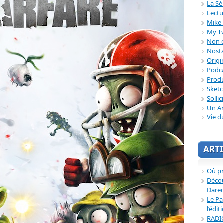
La Sé
Lectu
Mike 
My T
Non c
Nosta
Origi
Podc
Produ
Sket
Sollic
Un Ar
Vie d
ARTI
Où p
Décou
Dared
Le Pa
l’édit
RADI