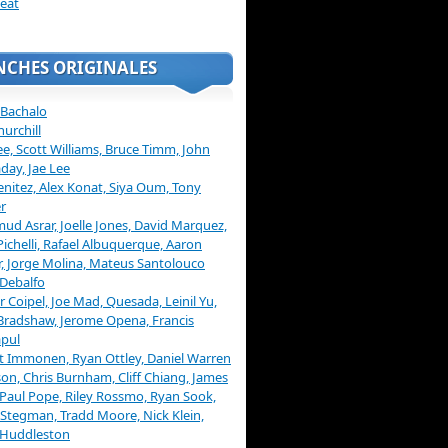
eat
NCHES ORIGINALES
 Bachalo
hurchill
ee, Scott Williams, Bruce Timm, John
day, Jae Lee
enitez, Alex Konat, Siya Oum, Tony
r
d Asrar, Joelle Jones, David Marquez,
Pichelli, Rafael Albuquerque, Aaron
, Jorge Molina, Mateus Santolouco
Debalfo
er Coipel, Joe Mad, Quesada, Leinil Yu,
Bradshaw, Jerome Opena, Francis
pul
t Immonen, Ryan Ottley, Daniel Warren
on, Chris Burnham, Cliff Chiang, James
 Paul Pope, Riley Rossmo, Ryan Sook,
Stegman, Tradd Moore, Nick Klein,
 Huddleston