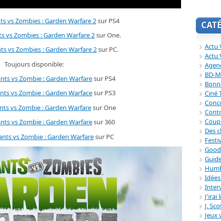
ts vs Zombies : Garden Warfare 2
sur PS4
CAT
ts vs Zombies : Garden Warfare 2
sur One.
Actu V
nts vs Zombies : Garden Warfare 2
sur PC.
Actu 
Toujours disponible:
Agend
BD-M
ants vs Zombie : Garden Warfare
sur PS4
Bonne
ants vs Zombie : Garden Warface
sur PS3
Ciné
Conc
nts vs Zombie : Garden Warfare
sur One
Contr
Coup
ants vs Zombie : Garden Warfare
sur 360
Des c
ants vs Zombie : Garden Warfare
sur PC
Festi
Good
Guide
Humb
Idée
Inter
J'irai
J. Sc
Jeux 