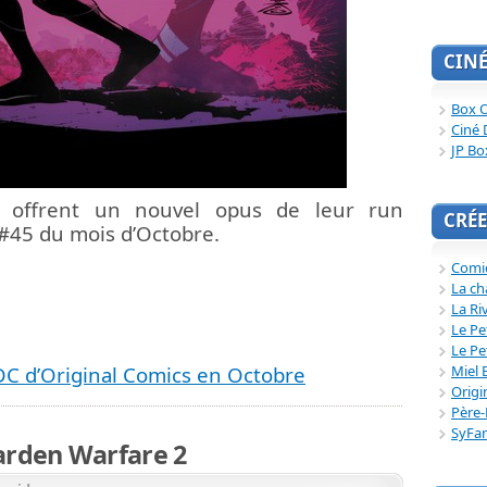
CIN
Box O
Ciné 
JP Bo
s offrent un nouvel opus de leur run
CRÉE
 #45 du mois d’Octobre.
Comi
La ch
La Ri
Le Pe
Le Pe
 DC d’Original Comics en Octobre
Miel 
Origi
Père-
SyFa
arden Warfare 2