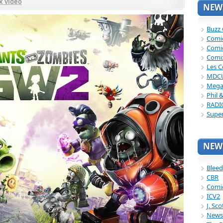
x video
NEWS
Buzz
Comi
Comi
Comi
Les C
MDC
Mega
Phil 
RADI
Supe
NEWS
Bleed
CBR
Comi
ICV2
J. Sc
News