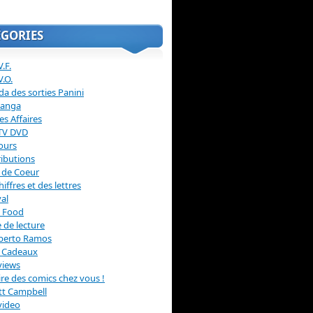
ÉGORIES
.F.
V.O.
a des sorties Panini
anga
s Affaires
 TV DVD
ours
ibutions
 de Coeur
hiffres et des lettres
val
 Food
 de lecture
erto Ramos
s Cadeaux
views
 lire des comics chez vous !
ott Campbell
video