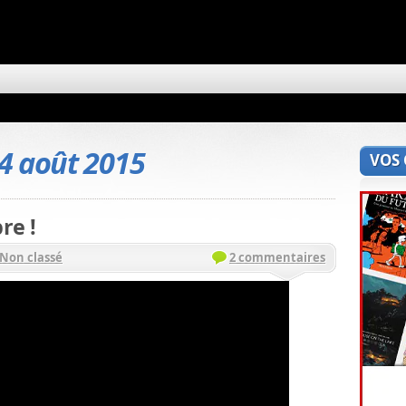
4 août 2015
VOS
re !
Non classé
2 commentaires