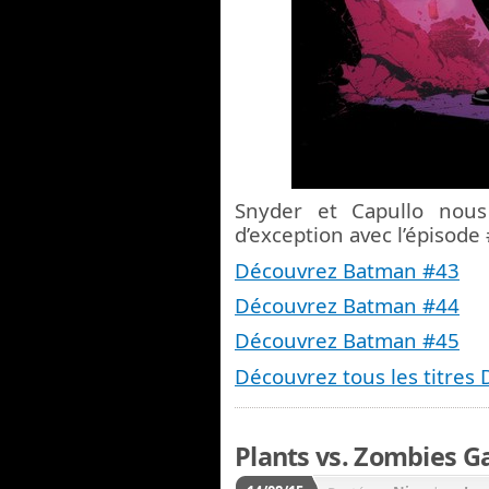
Snyder et Capullo nou
d’exception avec l’épisode
Découvrez Batman #43
Découvrez Batman #44
Découvrez Batman #45
Découvrez tous les titres
Plants vs. Zombies G