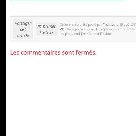
Partager
Cette entrée a été posté par
Thomas
le 19 août 20
Imprimer
cet
V.O.
. Vous pouvez suivre les réponses à cette entré
l'article
les pings sont fermés pour l'instant
article
Les commentaires sont fermés.