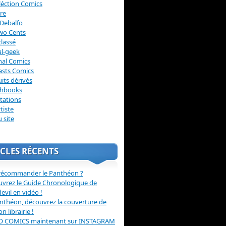
léction Comics
re
Debalfo
wo Cents
lassé
l-geek
nal Comics
asts Comics
its dérivés
chbooks
itations
tiste
u site
CLES RÉCENTS
récommander le Panthéon ?
vrez le Guide Chronologique de
evil en vidéo !
nthéon, découvrez la couverture de
ion librairie !
O COMICS maintenant sur INSTAGRAM