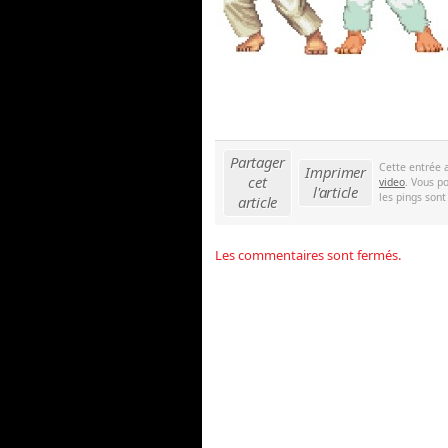
Partager
Cette entrée 
Imprimer
cet
video
. Vous p
l'article
les pings sont
article
Les commentaires sont fermés.