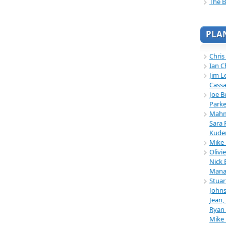
The B
PLA
Chris
Ian C
Jim L
Cassa
Joe B
Parke
Mahmu
Sara 
Kuder
Mike 
Olivi
Nick 
Mana
Stuar
Johns
Jean,
Ryan 
Mike