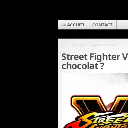
ACCUEIL
CONTACT
«
Un 9ème épisode pour Secret Wars !
Street Fighter 
chocolat ?