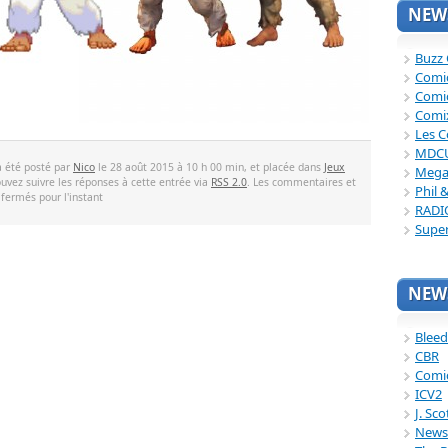
NEWS
Buzz
Comi
Comi
Comi
Les C
MDC
a été posté par
Nico
le 28 août 2015 à 10 h 00 min, et placée dans
Jeux
Mega
ouvez suivre les réponses à cette entrée via
RSS 2.0
. Les commentaires et
Phil 
 fermés pour l'instant
RADI
Supe
NEWS
Bleed
CBR
Comi
ICV2
J. Sc
News