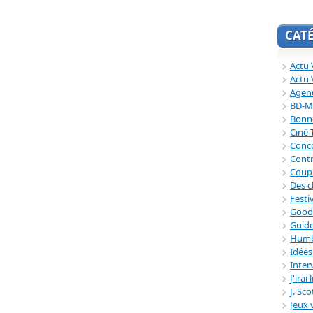
CAT
Actu V
Actu 
Agend
BD-M
Bonne
Ciné
Conc
Contr
Coup
Des c
Festi
Good
Guide
Humb
Idée
Inter
J'irai
J. Sc
Jeux 