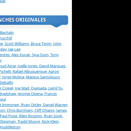
eat
NCHES ORIGINALES
 Bachalo
hurchill
ee, Scott Williams, Bruce Timm, John
day, Jae Lee
enitez, Alex Konat, Siya Oum, Tony
r
d Asrar, Joelle Jones, David Marquez,
Pichelli, Rafael Albuquerque, Aaron
, Jorge Molina, Mateus Santolouco
Debalfo
er Coipel, Joe Mad, Quesada, Leinil Yu,
Bradshaw, Jerome Opena, Francis
pul
t Immonen, Ryan Ottley, Daniel Warren
on, Chris Burnham, Cliff Chiang, James
 Paul Pope, Riley Rossmo, Ryan Sook,
Stegman, Tradd Moore, Nick Klein,
 Huddleston