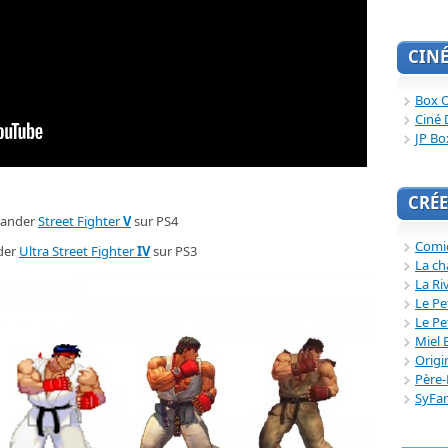
CIN
Box O
Ciné 
JP Bo
CRÉE
ander
Street Fighter
V
sur PS4
Comi
der
Ultra Street Fighter
IV
sur PS3
La ch
La Ri
Le Pe
Le Pe
Miel 
Origi
Père-
SyFa