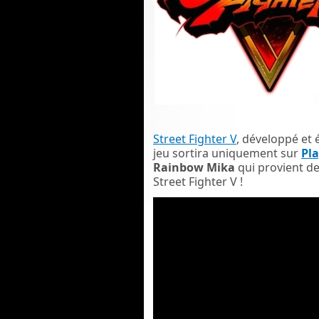
Street Fighter V
, développé et
jeu sortira uniquement sur
Pla
Rainbow Mika
qui provient de 
Street Fighter V !