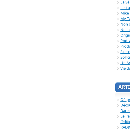
La Sé
Lectu
Mike 
My T
Non c
Nosta
Origi
Podc
Produ
Sket
Sollic
Un Ar
Vie d
ARTI
Où p
Décou
Dared
Le Pa
l’édit
RADI