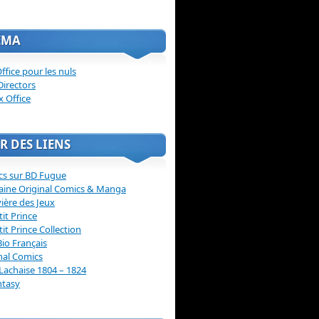
ÉMA
ffice pour les nuls
Directors
x Office
R DES LIENS
cs sur BD Fugue
aine Original Comics & Manga
vière des Jeux
tit Prince
tit Prince Collection
Bio Français
nal Comics
Lachaise 1804 – 1824
ntasy