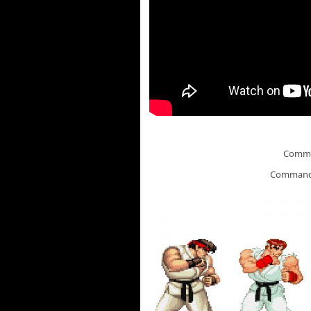
Comm
Comman