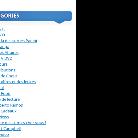
ÉGORIES
.F.
V.O.
a des sorties Panini
anga
s Affaires
 TV DVD
ours
ibutions
 de Coeur
hiffres et des lettres
val
 Food
 de lecture
erto Ramos
s Cadeaux
views
 lire des comics chez vous !
ott Campbell
video