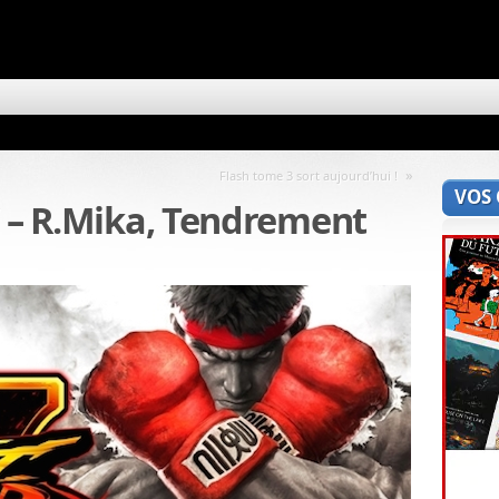
»
Flash tome 3 sort aujourd’hui !
VOS
V – R.Mika, Tendrement