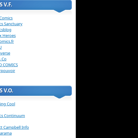
 V.F.
 Comics
cs Sanctuary
csblog
x Heroes
omics.fr
U
verse
& Co
O COMICS
rpouvoir
 V.O.
ing Cool
cs Continuum
ott Campbell Info
arama