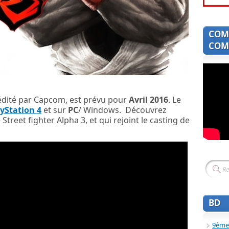
COM
COMI
 édité par Capcom, est prévu pour
Avril 2016
. Le
yStation 4
et sur
PC
/ Windows. Découvrez
Street fighter Alpha 3, et qui rejoint le casting de
BD
9ème