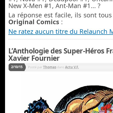
New X-Men #1, Ant-Man #1… ?
La réponse est facile, ils sont tou
Original Comics
:
Ne ratez aucun titre du Relaunch M
L’Anthologie des Super-Héros Fr
Xavier Fournier
2/10/15
Posté par
Thomas
dans
Actu V.F.