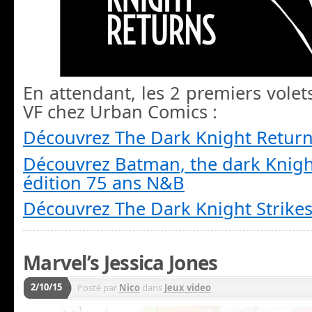
En attendant, les 2 premiers volet
VF chez Urban Comics :
Découvrez The Dark Knight Retur
Découvrez Batman, the dark Knigh
édition 75 ans N&B
Découvrez The Dark Knight Strike
Marvel’s Jessica Jones
2/10/15
Posté par
Nico
dans
Jeux video