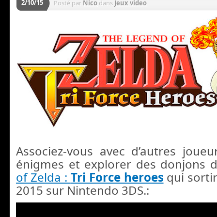
2/10/15
Posté par
Nico
dans
Jeux video
Associez-vous avec d’autres joue
énigmes et explorer des donjons 
of Zelda :
Tri Force heroes
qui sort
2015 sur Nintendo 3DS.: