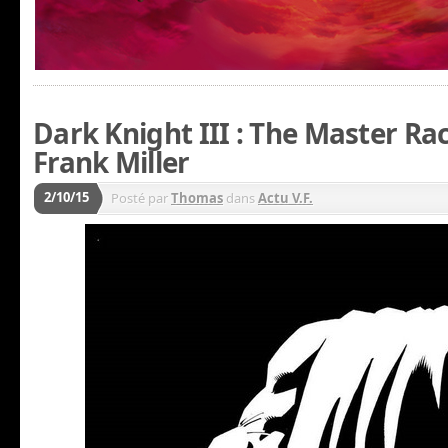
Dark Knight III : The Master Ra
Frank Miller
2/10/15
Posté par
Thomas
dans
Actu V.F.