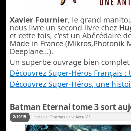
Xavier Fournier
, le grand manito
nous livre un second livre chez
Hu
et cette fois, c’est un Abécédaire 
Made in France (Mikros,Photonik 
Deeplane…).
Un superbe ouvrage bien complet à
Découvrez Super-Héros Français :
Découvrez Super-Héros, une histoi
Batman Eternal tome 3 sort aujo
2/10/15
Posté par
Thomas
dans
Actu V.F.