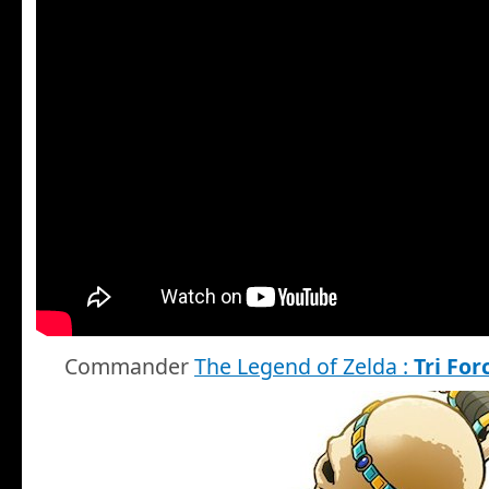
Commander
The Legend of Zelda :
Tri For