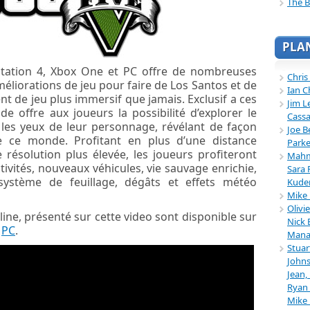
The B
PLA
Station 4, Xbox One et PC offre de nombreuses
Chris
éliorations de jeu pour faire de Los Santos et de
Ian C
 de jeu plus immersif que jamais. Exclusif a ces
Jim L
e offre aux joueurs la possibilité d’explorer le
Cassa
les yeux de leur personnage, révélant de façon
Joe B
e ce monde. Profitant en plus d’une distance
Parke
 résolution plus élevée, les joueurs profiteront
Mahmu
tivités, nouveaux véhicules, vie sauvage enrichie,
Sara 
système de feuillage, dégâts et effets météo
Kuder
Mike 
Olivi
ne, présenté sur cette video sont disponible sur
Nick 
r
PC
.
Mana
Stuar
Johns
Jean,
Ryan 
Mike