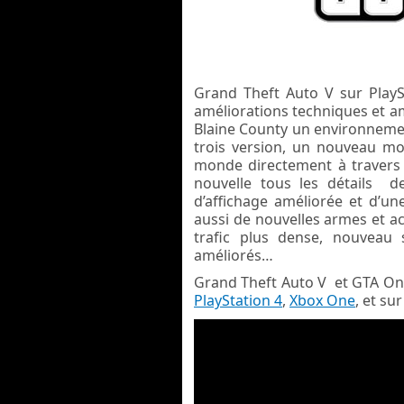
Grand Theft Auto V sur Play
améliorations techniques et am
Blaine County un environnement
trois version, un nouveau mod
monde directement à travers 
nouvelle tous les détails d
d’affichage améliorée et d’une
aussi de nouvelles armes et ac
trafic plus dense, nouveau 
améliorés…
Grand Theft Auto V et GTA Onli
PlayStation 4
,
Xbox One
, et su