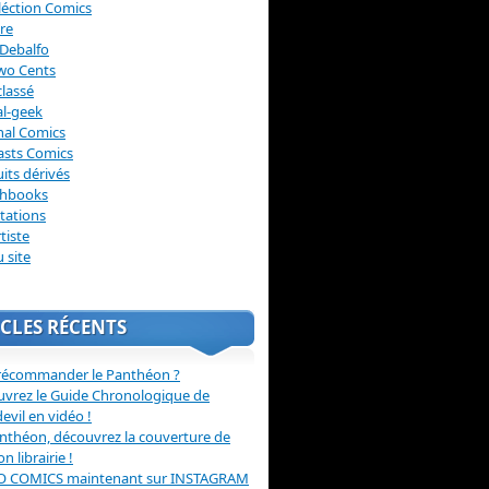
léction Comics
re
Debalfo
wo Cents
lassé
l-geek
nal Comics
asts Comics
its dérivés
chbooks
itations
tiste
u site
CLES RÉCENTS
récommander le Panthéon ?
vrez le Guide Chronologique de
evil en vidéo !
nthéon, découvrez la couverture de
ion librairie !
O COMICS maintenant sur INSTAGRAM