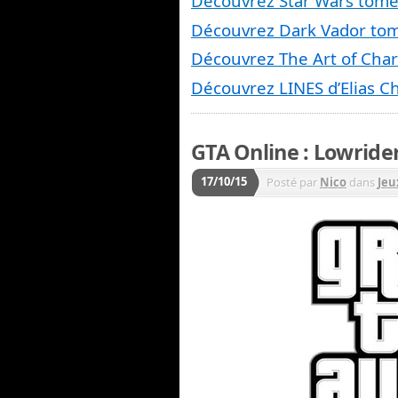
Découvrez Star Wars tome
Découvrez Dark Vador to
Découvrez The Art of Char
Découvrez LINES d’Elias Ch
GTA Online : Lowride
17/10/15
Posté par
Nico
dans
Jeu