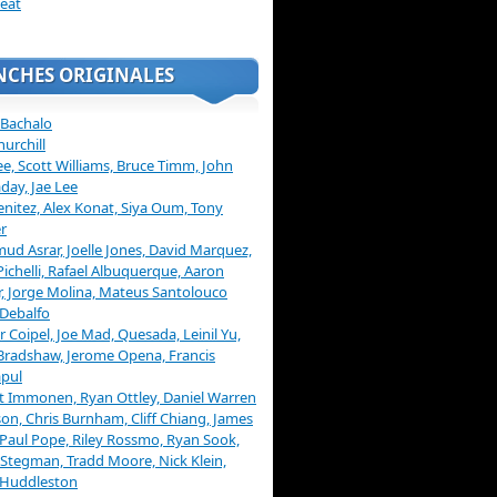
eat
NCHES ORIGINALES
 Bachalo
hurchill
ee, Scott Williams, Bruce Timm, John
day, Jae Lee
enitez, Alex Konat, Siya Oum, Tony
r
d Asrar, Joelle Jones, David Marquez,
Pichelli, Rafael Albuquerque, Aaron
, Jorge Molina, Mateus Santolouco
Debalfo
er Coipel, Joe Mad, Quesada, Leinil Yu,
Bradshaw, Jerome Opena, Francis
pul
t Immonen, Ryan Ottley, Daniel Warren
on, Chris Burnham, Cliff Chiang, James
 Paul Pope, Riley Rossmo, Ryan Sook,
Stegman, Tradd Moore, Nick Klein,
 Huddleston