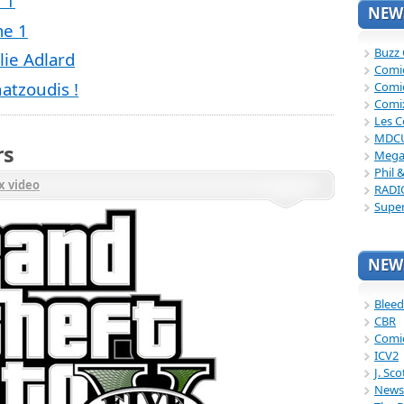
 1
NEWS
me 1
Buzz
lie Adlard
Comi
atzoudis !
Comi
Comi
Les C
MDC
rs
Mega
Phil 
x video
RADI
Supe
NEWS
Bleed
CBR
Comi
ICV2
J. Sc
News