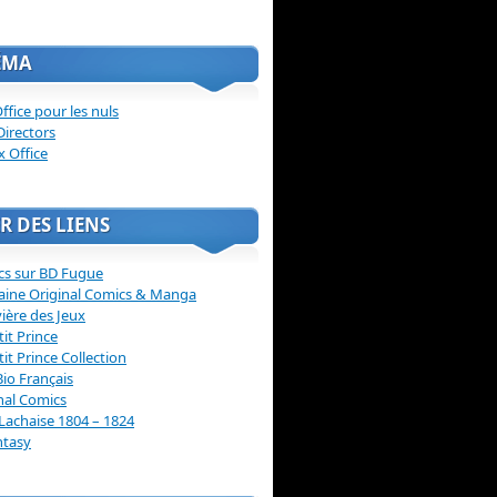
ÉMA
ffice pour les nuls
Directors
x Office
R DES LIENS
cs sur BD Fugue
aine Original Comics & Manga
vière des Jeux
tit Prince
tit Prince Collection
Bio Français
nal Comics
Lachaise 1804 – 1824
ntasy