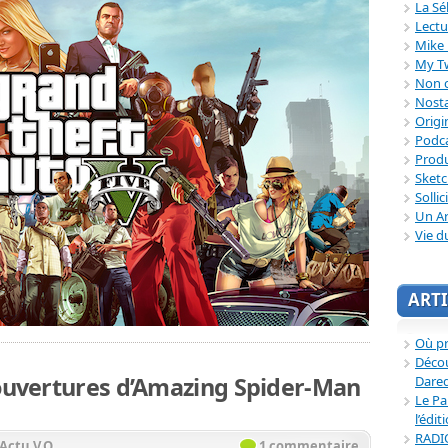
La Sé
Lectu
Mike 
My T
Non c
Nosta
Origi
Podc
Produ
Sket
Sollic
Un Ar
Vie d
ARTI
Où p
Décou
couvertures d’Amazing Spider-Man
Dared
Le Pa
l’édit
RADI
Actu V.O.
1 commentaire