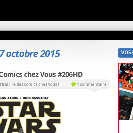
7 octobre 2015
VOS
des Comics chez Vous #206HD
J'irai lire des comics chez vous !
1 commentaire