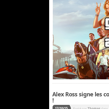
Alex Ross signe les 
!
17/10/15
Posté par
Thomas
dans