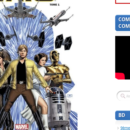
COM
COMI
BD
9ème