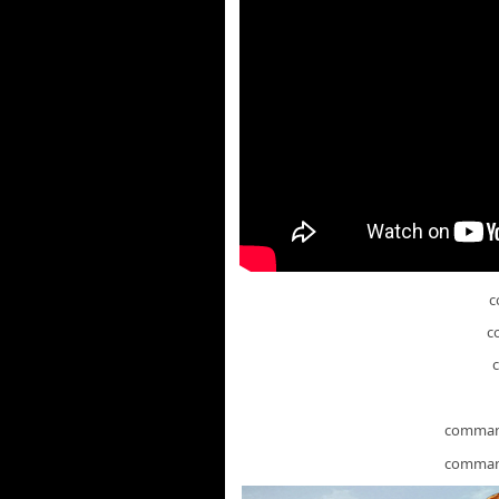
c
c
comma
comma