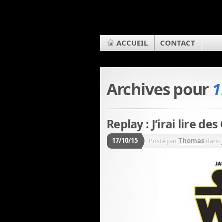
ACCUEIL
CONTACT
Archives pour
1
Replay : J’irai lire 
17/10/15
Posté par
Thomas
dans