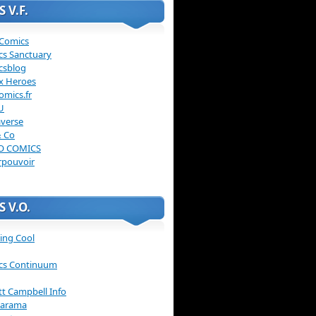
 V.F.
 Comics
cs Sanctuary
csblog
x Heroes
omics.fr
U
verse
& Co
O COMICS
rpouvoir
 V.O.
ing Cool
cs Continuum
ott Campbell Info
arama