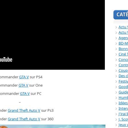
CAT
Actu V
Actu 
Agend
BD-M
Bonne
Ciné
Conc
Contr
Coup
Des c
ommander
GTA V
sur PS4
Festi
ommander
GTA V
sur One
Good
Guide
commander
GTA V
sur PC
Humb
–
Idée
Inter
nder
Grand Theft Auto V
sur Ps3
J'irai
nder
Grand Theft Auto V
sur 360
J. Sc
Jeux 