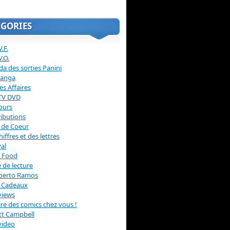
ÉGORIES
.F.
V.O.
a des sorties Panini
anga
s Affaires
 TV DVD
ours
ibutions
 de Coeur
hiffres et des lettres
val
 Food
 de lecture
erto Ramos
s Cadeaux
views
 lire des comics chez vous !
ott Campbell
video