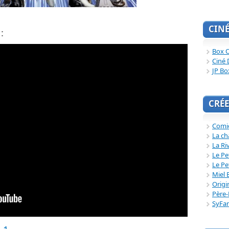
CIN
:
Box O
Ciné 
JP Bo
CRÉE
Comi
La ch
La Ri
Le Pe
Le Pe
Miel 
Origi
Père-
SyFa