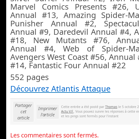
Marvel Comics Presents #26, 
Annual #13, Amazing Spider-M
Punisher Annual #2, Spectacu
Annual #9, Daredevil Annual #4, 
#18, New Mutants #76, Annual
Annual #4, Web of Spider-M
Avengers West Coast #56, Annual 
#14, Fantastic Four Annual #22
552 pages
Découvrez Atlantis Attaque
Partager
Cette entrée a été posté par
Thomas
le 5 octobre 2
Imprimer
cet
Actu V.F.
. Vous pouvez suivre les réponses à cette e
l'article
et les pings sont fermés pour l'instant
article
Les commentaires sont fermés.