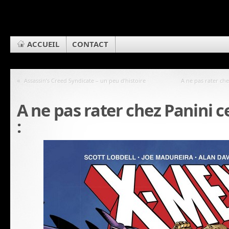
ACCUEIL
CONTACT
«
Assassin’s Creed Syndicate – un peu d’histoire
A ne pas rater ch
A ne pas rater chez Panini 
: