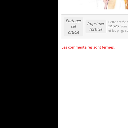
Partager
Cette entrée 
Imprimer
cet
TV DVD
. Vous
l'article
et les pings s
article
Les commentaires sont fermés.