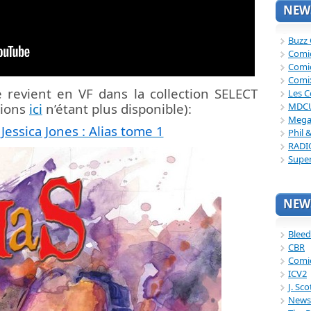
NEWS
Buzz
Comi
Comi
Comi
e revient en VF dans la collection SELECT
Les C
MDC
lions
ici
n’étant plus disponible):
Mega
essica Jones : Alias tome 1
Phil 
RADI
Supe
NEWS
Bleed
CBR
Comi
ICV2
J. Sc
News