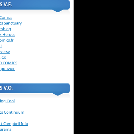
 V.F.
 Comics
cs Sanctuary
csblog
x Heroes
omics.fr
U
verse
& Co
O COMICS
rpouvoir
 V.O.
ing Cool
cs Continuum
ott Campbell Info
arama