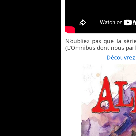
N’oubliez pas que la séri
(L’Omnibus dont nous par
Découvrez J