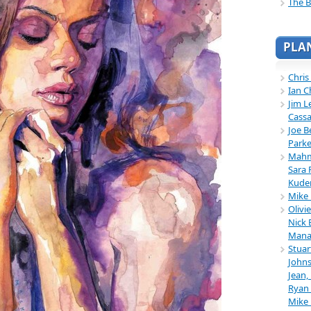
The B
PLA
Chris
Ian C
Jim L
Cassa
Joe B
Parke
Mahmu
Sara 
Kuder
Mike 
Olivi
Nick 
Mana
Stuar
Johns
Jean,
Ryan 
Mike