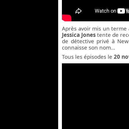
Après avoir mis un terme 
Jessica Jones
tente de rec
de détective privé à New
connaisse son nom…
T
ous les épisodes le
20 n