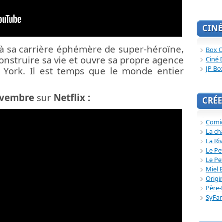
CIN
à sa carrière éphémère de super-héroïne,
Box O
onstruire sa vie et ouvre sa propre agence
Ciné 
JP Bo
 York.
Il est temps que le monde entier
ovembre
sur
Netflix :
CRÉE
Comi
La ch
La Ri
Le Pe
Le Pe
Miel 
Origi
Père-
SyFa