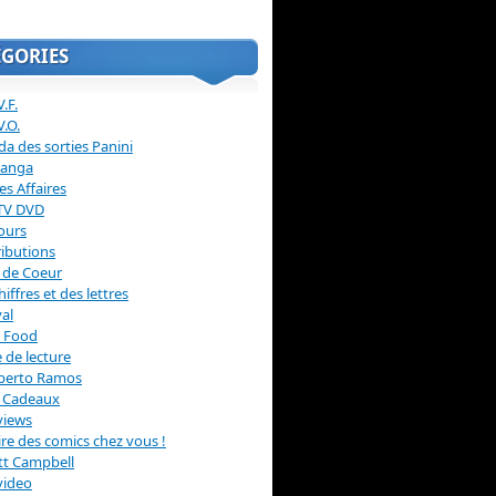
ÉGORIES
.F.
V.O.
a des sorties Panini
anga
s Affaires
 TV DVD
ours
ibutions
 de Coeur
hiffres et des lettres
val
 Food
 de lecture
erto Ramos
s Cadeaux
views
 lire des comics chez vous !
ott Campbell
video