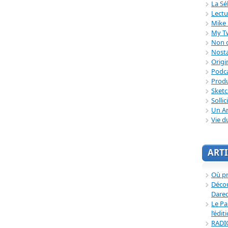
La Sé
Lectu
Mike 
My T
Non c
Nosta
Origi
Podc
Produ
Sket
Sollic
Un Ar
Vie d
ARTI
Où p
Décou
Dared
Le Pa
l’édit
RADI