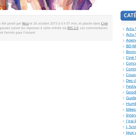
CAT
a été posté par
Nico
le 26 octobre 2015 à 0 h 01 min, et placée dans
Ciné
 pouvez suivre les réponses à cette entrée via
RSS 2.0
. Les commentaires
Actu V
ont fermés pour l'instant
Actu 
Agend
BD-M
Bonne
Ciné
Conc
Contr
Coup
Des c
Festi
Good
Guide
Humb
Idée
Inter
J'irai
J. Sc
Jeux 