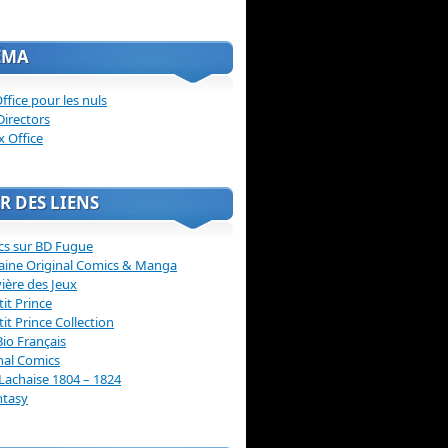
ÉMA
ffice pour les nuls
Directors
x Office
R DES LIENS
cs sur BD Fugue
aine Original Comics & Manga
vière des Jeux
tit Prince
tit Prince Collection
Bio Français
nal Comics
Lachaise 1804 – 1824
ntasy