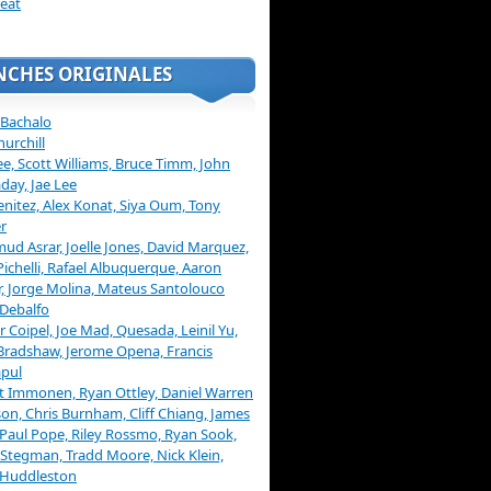
eat
NCHES ORIGINALES
 Bachalo
hurchill
ee, Scott Williams, Bruce Timm, John
day, Jae Lee
enitez, Alex Konat, Siya Oum, Tony
r
d Asrar, Joelle Jones, David Marquez,
Pichelli, Rafael Albuquerque, Aaron
, Jorge Molina, Mateus Santolouco
Debalfo
er Coipel, Joe Mad, Quesada, Leinil Yu,
Bradshaw, Jerome Opena, Francis
pul
t Immonen, Ryan Ottley, Daniel Warren
on, Chris Burnham, Cliff Chiang, James
 Paul Pope, Riley Rossmo, Ryan Sook,
Stegman, Tradd Moore, Nick Klein,
 Huddleston