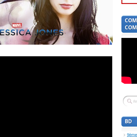
COM
COMI
BD
9ème