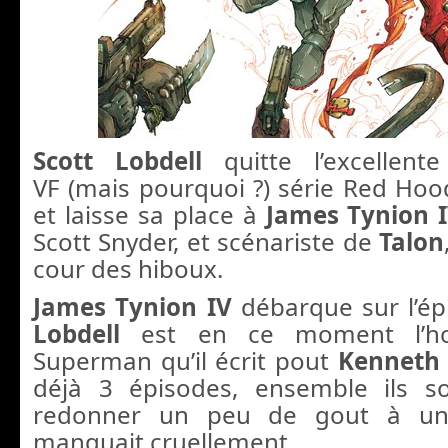
Scott Lobdell
quitte l’excellen
VF (mais pourquoi ?) série Red Ho
et laisse sa place à
James Tynion 
Scott Snyder, et scénariste de
Talon
cour des hiboux.
James Tynion IV
débarque sur l’é
Lobdell
est en ce moment l’h
Superman qu’il écrit pout
Kenneth
déjà 3 épisodes, ensemble ils s
redonner un peu de gout à un
manquait cruellement.