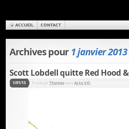
ACCUEIL
CONTACT
Archives pour
1 janvier 2013
Scott Lobdell quitte Red Hood 
1/01/13
Posté par
Thomas
dans
Actu V.O.