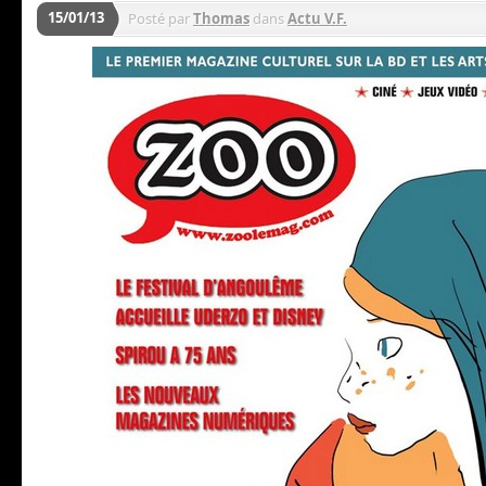
15/01/13
Posté par
Thomas
dans
Actu V.F.