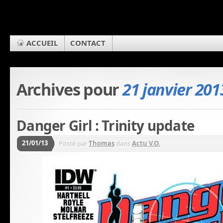
ACCUEIL
CONTACT
Archives pour
21 janvier 201
Danger Girl : Trinity update
21/01/13
Posté par
Thomas
dans
Actu V.O.