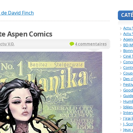
 de David Finch
CAT
Actu V
te Aspen Comics
Actu 
Agend
ctu V.O.
4 commentaires
BD-M
Bonne
Ciné
Conc
Contr
Coup
Des c
Festi
Good
Guide
Humb
Idée
Inter
J'irai
J. Sc
Jeux 