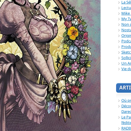
La Sé
Lectu
Mike 
My T
Non c
Nosta
Origi
Podc
Produ
Sket
Sollic
Un Ar
Vie d
ARTI
Où p
Décou
Dared
Le Pa
l’édit
RADI