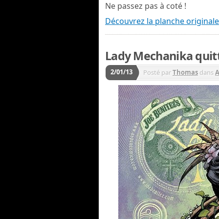
Ne passez pas à coté !
Découvrez la planche originale
Lady Mechanika quit
2/01/13
Posté par
Thomas
dans
A