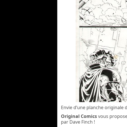
Envie d’une planche originale
Original Comics
vous propose
par Dave Finch !