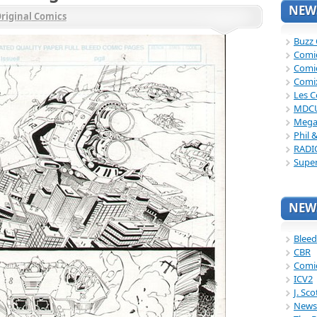
NEWS
riginal Comics
Buzz
Comi
Comi
Comi
Les C
MDC
Mega
Phil 
RADI
Supe
NEWS
Bleed
CBR
Comi
ICV2
J. Sc
News