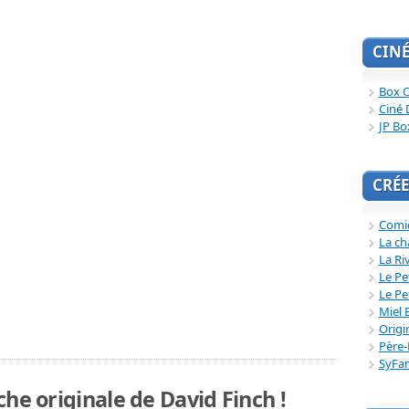
CIN
Box O
Ciné 
JP Bo
CRÉE
Comi
La ch
La Ri
Le Pe
Le Pe
Miel 
Origi
Père-
SyFa
he originale de David Finch !