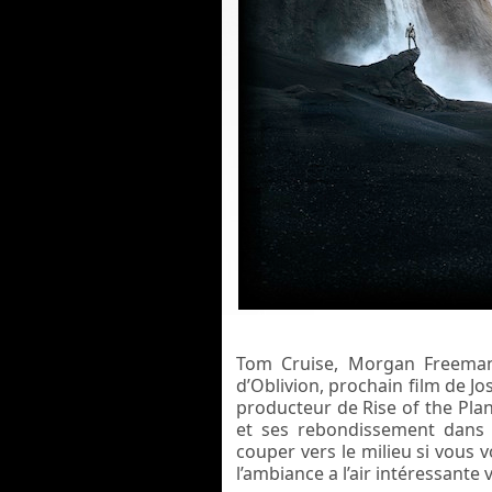
Tom Cruise, Morgan Freeman 
d’Oblivion, prochain film de J
producteur de Rise of the Pla
et ses rebondissement dans c
couper vers le milieu si vous 
l’ambiance a l’air intéressante 