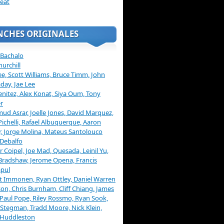
eat
NCHES ORIGINALES
 Bachalo
hurchill
ee, Scott Williams, Bruce Timm, John
day, Jae Lee
enitez, Alex Konat, Siya Oum, Tony
r
d Asrar, Joelle Jones, David Marquez,
Pichelli, Rafael Albuquerque, Aaron
, Jorge Molina, Mateus Santolouco
Debalfo
er Coipel, Joe Mad, Quesada, Leinil Yu,
Bradshaw, Jerome Opena, Francis
pul
t Immonen, Ryan Ottley, Daniel Warren
on, Chris Burnham, Cliff Chiang, James
 Paul Pope, Riley Rossmo, Ryan Sook,
Stegman, Tradd Moore, Nick Klein,
 Huddleston