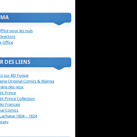
ÉMA
ffice pour les nuls
Directors
x Office
R DES LIENS
cs sur BD Fugue
aine Original Comics & Manga
vière des Jeux
tit Prince
tit Prince Collection
Bio Français
nal Comics
Lachaise 1804 – 1824
ntasy