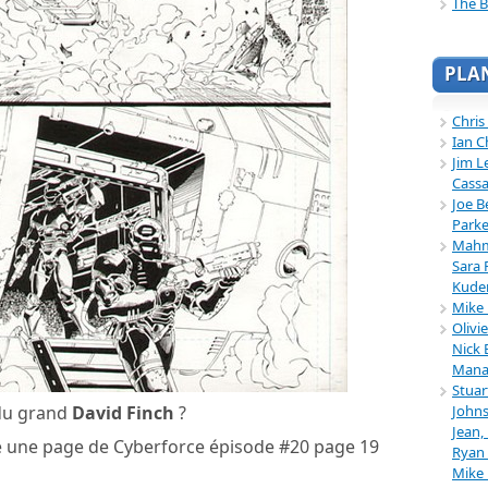
The B
PLA
Chris
Ian C
Jim L
Cassa
Joe B
Parke
Mahmu
Sara 
Kuder
Mike 
Olivi
Nick 
Mana
Stuar
Johns
 du grand
David Finch
?
Jean,
 une page de Cyberforce épisode #20 page 19
Ryan 
Mike