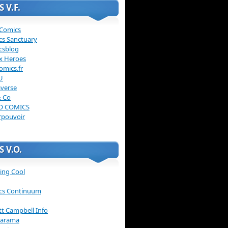
 V.F.
 Comics
cs Sanctuary
csblog
x Heroes
omics.fr
U
verse
& Co
O COMICS
rpouvoir
 V.O.
ing Cool
cs Continuum
ott Campbell Info
arama