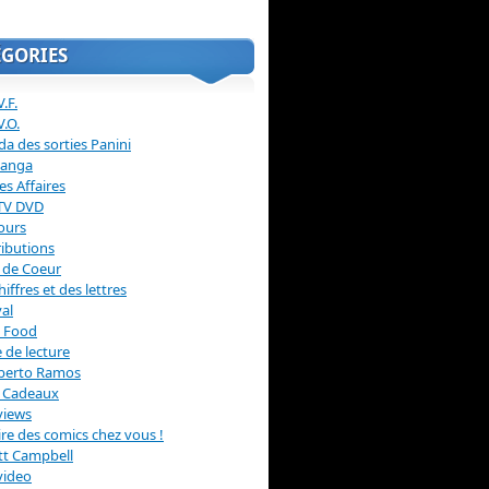
ÉGORIES
.F.
V.O.
a des sorties Panini
anga
s Affaires
 TV DVD
ours
ibutions
 de Coeur
hiffres et des lettres
val
 Food
 de lecture
erto Ramos
s Cadeaux
views
 lire des comics chez vous !
ott Campbell
video