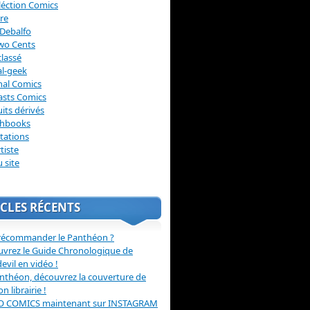
léction Comics
re
Debalfo
wo Cents
lassé
l-geek
nal Comics
asts Comics
its dérivés
chbooks
itations
tiste
u site
CLES RÉCENTS
récommander le Panthéon ?
vrez le Guide Chronologique de
evil en vidéo !
nthéon, découvrez la couverture de
ion librairie !
O COMICS maintenant sur INSTAGRAM