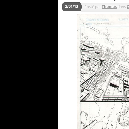
2/01/13
Posté par
Thomas
dans
O