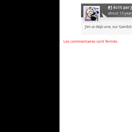
#1
écrit par
about 13 yea
J’en ai déjà une, sur Gambit
Les commentaires sont fermés.