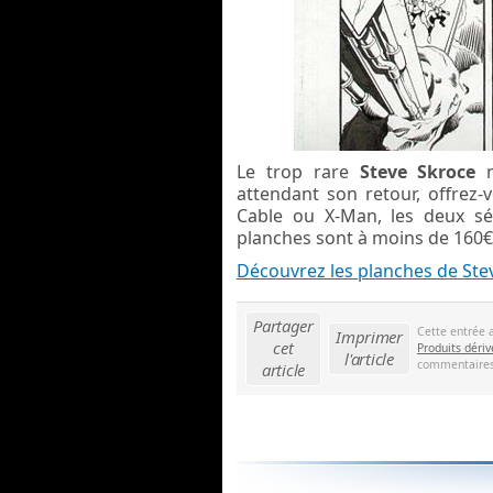
Le trop rare
Steve Skroce
attendant son retour, offrez
Cable ou X-Man, les deux sér
planches sont à moins de 160€ 
Découvrez les planches de Stev
Partager
Cette entrée 
Imprimer
cet
Produits dériv
l'article
commentaires 
article