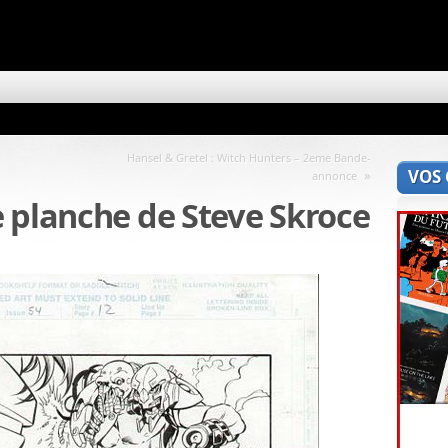
Hansel & Gretel : Witch Hunters – 2eme Bande-
VOS
»
annonce
 planche de Steve Skroce