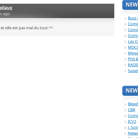
NEWS
Joliaux
rs ago
Buzz
Comi
 et elle est pas mal du tout ^^
Comi
Comi
Les C
MDC
Mega
Phil 
RADI
Supe
NEWS
Bleed
CBR
Comi
ICV2
J. Sc
News