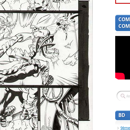
COM
COMI
BD
9ème