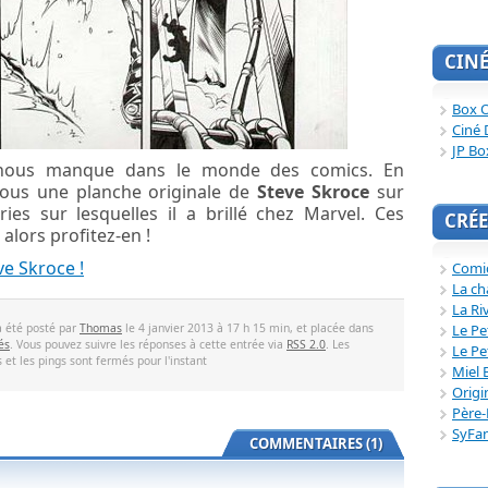
CIN
Box O
Ciné 
JP Bo
nous manque dans le monde des comics. En
-vous une planche originale de
Steve Skroce
sur
ies sur lesquelles il a brillé chez Marvel. Ces
CRÉE
alors profitez-en !
e Skroce !
Comi
La ch
La Ri
Le Pe
a été posté par
Thomas
le 4 janvier 2013 à 17 h 15 min, et placée dans
és
. Vous pouvez suivre les réponses à cette entrée via
RSS 2.0
. Les
Le Pe
et les pings sont fermés pour l'instant
Miel 
Origi
Père-
SyFa
COMMENTAIRES (1)