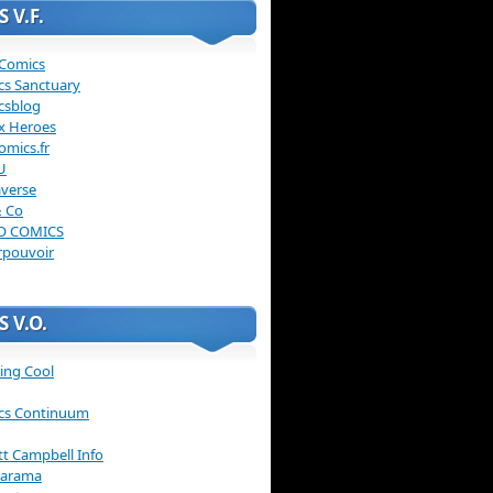
 V.F.
 Comics
cs Sanctuary
csblog
x Heroes
omics.fr
U
verse
& Co
O COMICS
rpouvoir
 V.O.
ing Cool
cs Continuum
ott Campbell Info
arama