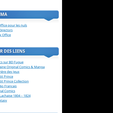
ÉMA
ffice pour les nuls
Directors
x Office
R DES LIENS
cs sur BD Fugue
aine Original Comics & Manga
vière des Jeux
tit Prince
tit Prince Collection
Bio Français
nal Comics
Lachaise 1804 – 1824
ntasy