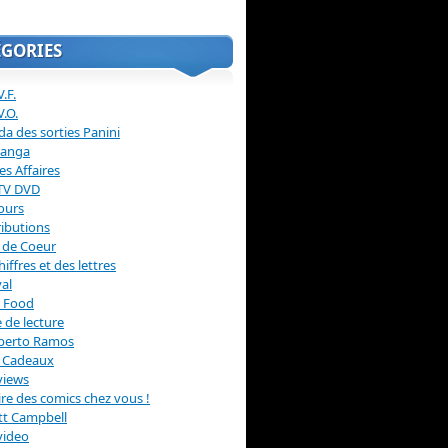
ÉGORIES
.F.
V.O.
a des sorties Panini
anga
s Affaires
 TV DVD
ours
ibutions
 de Coeur
hiffres et des lettres
val
 Food
 de lecture
erto Ramos
s Cadeaux
views
 lire des comics chez vous !
ott Campbell
video