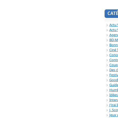
CAT
Actu V
Actu 
Agend
BD-M
Bonne
Ciné
Conc
Contr
Coup
Des c
Festi
Good
Guide
Humb
Idée
Inter
J'irai
J. Sc
Jeux 