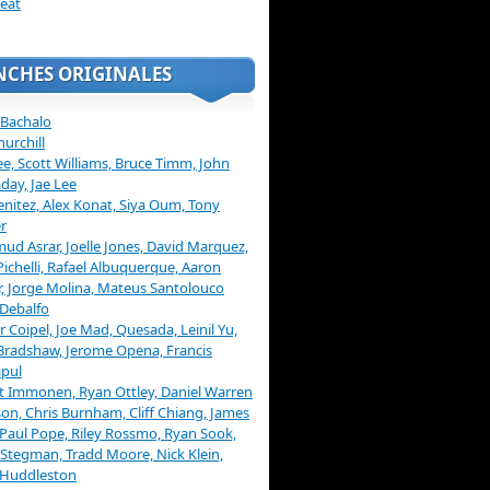
eat
NCHES ORIGINALES
 Bachalo
hurchill
ee, Scott Williams, Bruce Timm, John
day, Jae Lee
enitez, Alex Konat, Siya Oum, Tony
r
d Asrar, Joelle Jones, David Marquez,
Pichelli, Rafael Albuquerque, Aaron
, Jorge Molina, Mateus Santolouco
Debalfo
er Coipel, Joe Mad, Quesada, Leinil Yu,
Bradshaw, Jerome Opena, Francis
pul
t Immonen, Ryan Ottley, Daniel Warren
on, Chris Burnham, Cliff Chiang, James
 Paul Pope, Riley Rossmo, Ryan Sook,
Stegman, Tradd Moore, Nick Klein,
 Huddleston