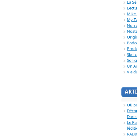
La Sé
Lectu
Mike 
My T
Non c
Nosta
Origi
Podc
Produ
Sket
Sollic
Un Ar
Vie d
ARTI
Où p
Décou
Dared
Le Pa
l’édit
RADI