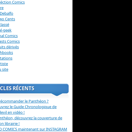
léction Comics
re
Debalfo
wo Cents
lassé
l-geek
nal Comics
asts Comics
its dérivés
chbooks
itations
tiste
u site
CLES RÉCENTS
récommander le Panthéon ?
vrez le Guide Chronologique de
evil en vidéo !
nthéon, découvrez la couverture de
ion librairie !
O COMICS maintenant sur INSTAGRAM