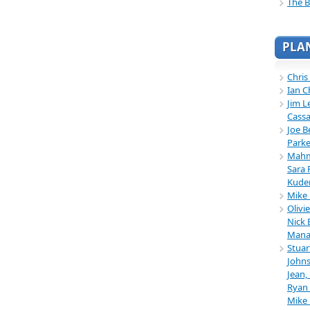
The B
PLA
Chris
Ian C
Jim L
Cassa
Joe B
Parke
Mahmu
Sara 
Kuder
Mike 
Olivi
Nick 
Mana
Stuar
Johns
Jean,
Ryan 
Mike