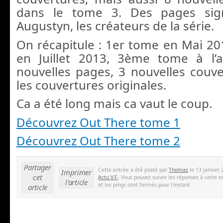
dans le tome 3. Des pages si
Augustyn, les créateurs de la série.
On récapitule : 1er tome en Mai 2
en Juillet 2013, 3ème tome à l
nouvelles pages, 3 nouvelles couve
les couvertures originales.
Ca a été long mais ca vaut le coup.
Découvrez Out There tome 1
Découvrez Out There tome 2
Partager
Cette entrée a été posté par
Thomas
le 13 janvier 
Imprimer
cet
Actu V.F.
. Vous pouvez suivre les réponses à cette e
l'article
et les pings sont fermés pour l'instant
article